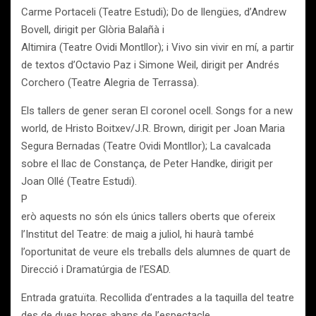
Carme Portaceli (Teatre Estudi); Do de llengües, d’Andrew
Bovell, dirigit per Glòria Balañà i
Altimira (Teatre Ovidi Montllor); i Vivo sin vivir en mí, a partir
de textos d’Octavio Paz i Simone Weil, dirigit per Andrés
Corchero (Teatre Alegria de Terrassa).
Els tallers de gener seran El coronel ocell. Songs for a new
world, de Hristo Boitxev/J.R. Brown, dirigit per Joan Maria
Segura Bernadas (Teatre Ovidi Montllor); La cavalcada
sobre el llac de Constança, de Peter Handke, dirigit per
Joan Ollé (Teatre Estudi).
P
erò aquests no són els únics tallers oberts que ofereix
l’Institut del Teatre: de maig a juliol, hi haurà també
l’oportunitat de veure els treballs dels alumnes de quart de
Direcció i Dramatúrgia de l’ESAD.
Entrada gratuïta. Recollida d’entrades a la taquilla del teatre
des de dues hores abans de l’espectacle.