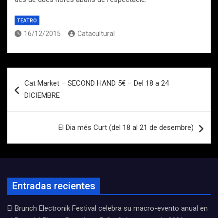
TEATRO
16/12/2015
Catacultural
Navegación
Cat Market – SECOND HAND 5€ – Del 18 a 24
de
DICIEMBRE
entradas
El Dia més Curt (del 18 al 21 de desembre)
Entradas recientes
El Brunch Electronik Festival celebra su macro-evento anual en