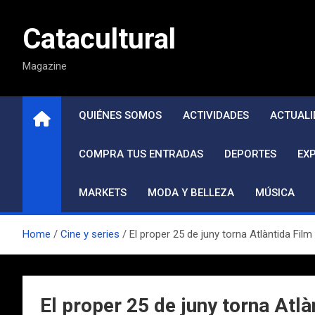
Saltar
al
Catacultural
contenido
Magazine
QUIÉNES SOMOS
ACTIVIDADES
ACTUALI
COMPRA TUS ENTRADAS
DEPORTES
EX
MARKETS
MODA Y BELLEZA
MÚSICA
Home
Cine y series
El proper 25 de juny torna Atlàntida Film
El proper 25 de juny torna Atlà