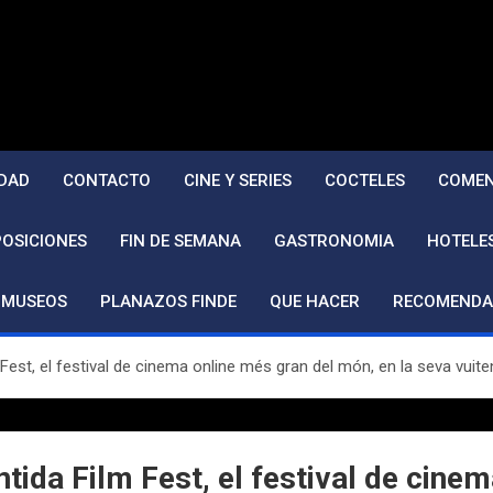
DAD
CONTACTO
CINE Y SERIES
COCTELES
COMEN
POSICIONES
FIN DE SEMANA
GASTRONOMIA
HOTELE
MUSEOS
PLANAZOS FINDE
QUE HACER
RECOMENDA
 Fest, el festival de cinema online més gran del món, en la seva vuite
ntida Film Fest, el festival de cine