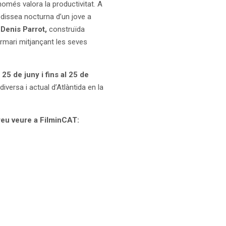
només valora la productivitat. A
dissea nocturna d’un jove a
e
Denis Parrot,
construïda
rmari mitjançant les seves
25 de juny i fins al 25 de
iversa i actual d’Atlàntida en la
reu veure a FilminCAT: