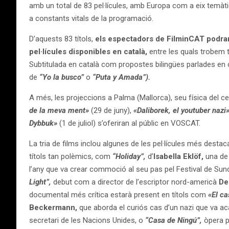
amb un total de 83 pel·lícules, amb Europa com a eix temàtic
a constants vitals de la programació.
D’aquests 83 títols,
els espectadors de FilminCAT podran
pel·lícules disponibles en català,
entre les quals trobem ta
Subtitulada en català com propostes bilingües parlades en ca
de
“Yo la busco”
o
“Puta y Amada”).
A més, les projeccions a Palma (Mallorca), seu física del cer
de la meva ment»
(29 de juny),
«Daliborek, el youtuber nazi
Dybbuk»
(1 de juliol) s’oferiran al públic en VOSCAT.
La tria de films inclou algunes de les pel·lícules més destaca
títols tan polèmics, com
“Holiday”,
d’
Isabella Eklöf,
una de 
l’any que va crear commoció al seu pas pel Festival de Su
Light”,
debut com a director de l’escriptor nord-americà
De
documental més crítica estarà present en títols com
«El c
Beckermann,
que aborda el curiós cas d’un nazi que va ac
secretari de les Nacions Unides, o
“Casa de Ningú”,
òpera p