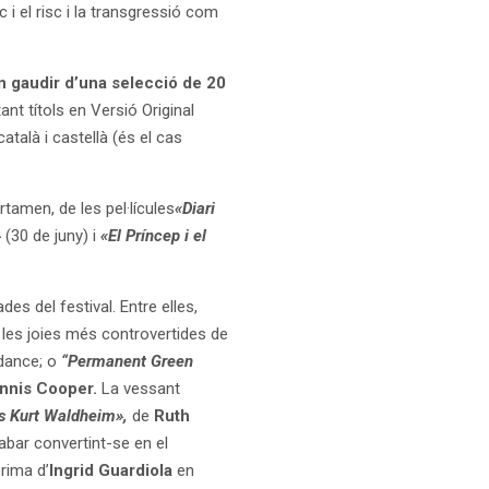
 i el risc i la transgressió com
 gaudir d’una selecció de 20
nt títols en Versió Original
talà i castellà (és el cas
tamen, de les pel·lícules
«Diari
»
(30 de juny) i
«El Príncep i el
des del festival. Entre elles,
les joies més controvertides de
ndance; o
“Permanent Green
nnis Cooper.
La vessant
as Kurt Waldheim»,
de
Ruth
abar convertint-se en el
rima d’
Ingrid Guardiola
en