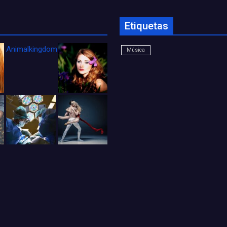
Etiquetas
Animalkingdom_FichaCine
Música