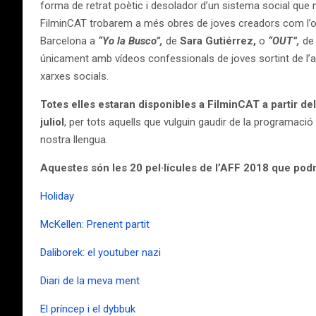
forma de retrat poètic i desolador d’un sistema social que 
FilminCAT trobarem a més obres de joves creadors com l’o
Barcelona a
“Yo la Busco”,
de
Sara Gutiérrez,
o
“OUT”,
d
únicament amb vídeos confessionals de joves sortint de l’a
xarxes socials.
Totes elles estaran disponibles a FilminCAT a partir del 
juliol
, per tots aquells que vulguin gaudir de la programació d
nostra llengua.
Aquestes són les 20 pel·lícules de l’AFF 2018 que pod
Holiday
McKellen: Prenent partit
Daliborek: el youtuber nazi
Diari de la meva ment
El príncep i el dybbuk