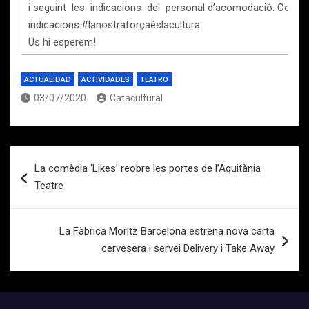
i seguint les indicacions del personal d’acomodació. Consu
indicacions.#lanostraforçaéslacultura
Us hi esperem!
ACTUALIDAD
ACTIVIDADES
TEATRO
03/07/2020
Catacultural
Navegación
La comèdia ‘Likes’ reobre les portes de l’Aquitània
de
Teatre
entradas
La Fàbrica Moritz Barcelona estrena nova carta
cervesera i servei Delivery i Take Away