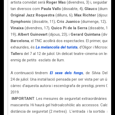
artista convidat serà
Roger Mas
(divendres, 3) i, seguidament
tan diversos com
Paula Valls
(dissabte, 4);
Glaucs
(diumenge
Original Jazz Roquestra
(dilluns, 6);
Max Richter
(dijous, 9 i
Symphonic
(dissabte, 11);
Cris Juanico
(diumenge, 12);
Dor
Vinaixa
(divendres, 17);
Quico Pi de la Serra
(dissabte, 18);
P
19);
Albert Guinovart
(dijous, 23); i
Gerard Quintana
(divendr
Barcelona
, el TNC acollirà dos espectacles. El primer, que ja
exhaurides, és
La melancolía del turista
, d’Oligor i Microscopi
Tallers
del 7 al 12 de juliol. Un delicat teatre-cinema on les 
enmig de petits esclats de llum.
A continuació tindrem
El sexe dels fongs
, de Silvia Delagn
24 de juliol. Una instal·lació pensada per ser vista per un úni
càrrec d’aquesta autora i escenògrafa de prestigi, premi Ciuta
2019.
IMPORTANT
: Les mesures de seguretat extraordinàries inclo
mascareta. Hi haurà gel hidroalcohòlic als accessos. Caldrà 
distància de seguretat (2 metres). L’entrada i la sortida s’