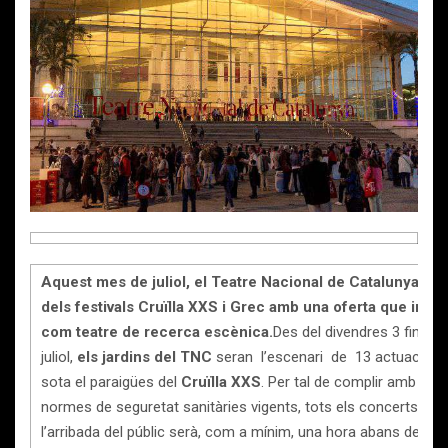
Aquest mes de juliol, el Teatre Nacional de Catalunya
acu
dels festivals
Cruïlla XXS
i Grec amb una oferta que inclo
com teatre de recerca escènica.
Des del divendres 3 fins a
juliol,
els
jardins
del TNC
seran l’escenari de 13 actuacions
sota el paraigües del
Cruïlla XXS
. Per tal de complir amb les
normes de seguretat sanitàries vigents, tots els concerts com
l’arribada del públic serà, com a mínim, una hora abans de l’inic