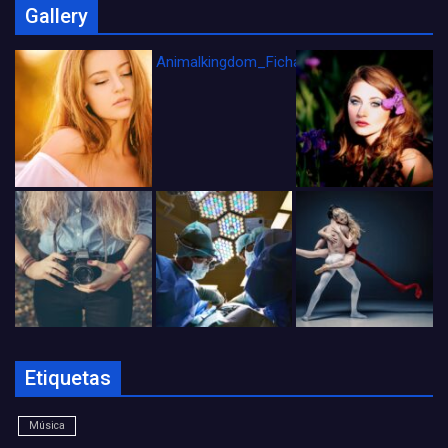
Gallery
Animalkingdom_FichaCine
Etiquetas
Música