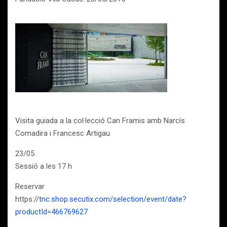
Visita guiada a la col·lecció Can Framis amb Narcís
Comadira i Francesc Artigau
23/05
Sessió a les 17 h
Reservar
https://
tnc.shop.secutix.com/selection/event/date?
productId=466769627