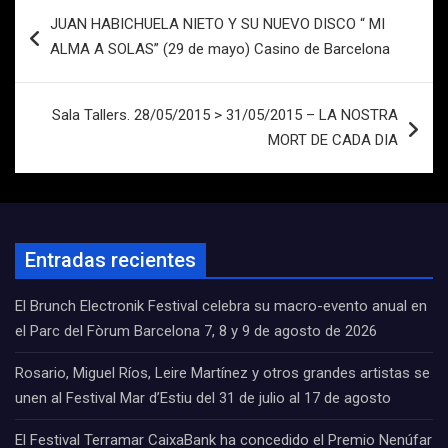
Navegación
JUAN HABICHUELA NIETO Y SU NUEVO DISCO “ MI
de
ALMA A SOLAS” (29 de mayo) Casino de Barcelona
entradas
Sala Tallers. 28/05/2015 > 31/05/2015 – LA NOSTRA
MORT DE CADA DIA
Entradas recientes
El Brunch Electronik Festival celebra su macro-evento anual en
el Parc del Fòrum Barcelona 7, 8 y 9 de agosto de 2026
Rosario, Miguel Ríos, Leire Martínez y otros grandes artistas se
unen al Festival Mar d’Estiu del 31 de julio al 17 de agosto
El Festival Terramar CaixaBank ha concedido el Premio Nenúfar