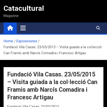
Saltar
Catacultural
al
contenido
Magazine
Home
Exposiciones
Fundació Vila Casas. 23/05/2015 – Visita guiada a la col·lecció
Can Framis amb Narcís Comadira i Francesc Artigau
Fundació Vila Casas. 23/05/2015
– Visita guiada a la col·lecció Can
Framis amb Narcís Comadira i
Francesc Artigau
Fundació Vila Casas. 23/05/2015