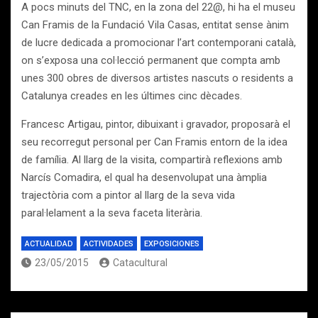
A pocs minuts del TNC, en la zona del 22@, hi ha el museu
Can Framis de la Fundació Vila Casas, entitat sense ànim
de lucre dedicada a promocionar l’art contemporani català,
on s’exposa una col·lecció permanent que compta amb
unes 300 obres de diversos artistes nascuts o residents a
Catalunya creades en les últimes cinc dècades.
Francesc Artigau, pintor, dibuixant i gravador, proposarà el
seu recorregut personal per Can Framis entorn de la idea
de família. Al llarg de la visita, compartirà reflexions amb
Narcís Comadira, el qual ha desenvolupat una àmplia
trajectòria com a pintor al llarg de la seva vida
paral·lelament a la seva faceta literària.
ACTUALIDAD
ACTIVIDADES
EXPOSICIONES
23/05/2015
Catacultural