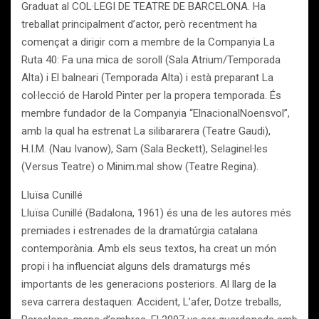
Graduat al COL·LEGI DE TEATRE DE BARCELONA. Ha
treballat principalment d’actor, però recentment ha
començat a dirigir com a membre de la Companyia La
Ruta 40: Fa una mica de soroll (Sala Atrium/Temporada
Alta) i El balneari (Temporada Alta) i està preparant La
col·lecció de Harold Pinter per la propera temporada. És
membre fundador de la Companyia “ElnacionalNoensvol”,
amb la qual ha estrenat La silibararera (Teatre Gaudi),
H.I.M. (Nau Ivanow), Sam (Sala Beckett), Selaginel·les
(Versus Teatre) o Minim.mal show (Teatre Regina).
Lluïsa Cunillé
Lluïsa Cunillé (Badalona, 1961) és una de les autores més
premiades i estrenades de la dramatúrgia catalana
contemporània. Amb els seus textos, ha creat un món
propi i ha influenciat alguns dels dramaturgs més
importants de les generacions posteriors. Al llarg de la
seva carrera destaquen: Accident, L’afer, Dotze treballs,