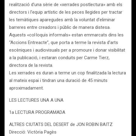
realització d’una sèrie de «xerrades postlectura» amb els
directors i l’equip artístic de les peces llegides per tractar
les temàtiques aparegudes amb la voluntat d’eliminar
barreres entre creadors i públic de manera distesa.
Aquests «col·loquis informals» estan emmarcats dins les
“Accions Entreacte”, que porta a terme la revista d’arts
escèniques i audiovisuals per a promoure i donar visibilitat
a la publicació, i estaran conduits per Carme Tierz,
directora de la revista.
Les xerrades es duran a terme un cop finalitzada la lectura
al mateix espai i tindran una duració de 45 minuts
aproximadament.
LES LECTURES UNA A UNA
1a LECTURA PROGRAMADA
ALTRES CIUTATS DEL DESERT de JON ROBIN BAITZ
Direcció: Victòria Pagès