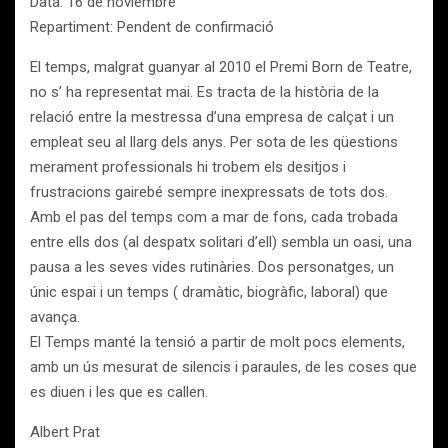
Data: 16 de noviembre
Repartiment: Pendent de confirmació
El temps, malgrat guanyar al 2010 el Premi Born de Teatre,
no s’ ha representat mai. Es tracta de la història de la
relació entre la mestressa d’una empresa de calçat i un
empleat seu al llarg dels anys. Per sota de les qüestions
merament professionals hi trobem els desitjos i
frustracions gairebé sempre inexpressats de tots dos.
Amb el pas del temps com a mar de fons, cada trobada
entre ells dos (al despatx solitari d’ell) sembla un oasi, una
pausa a les seves vides rutinàries. Dos personatges, un
únic espai i un temps ( dramàtic, biogràfic, laboral) que
avança.
El Temps manté la tensió a partir de molt pocs elements,
amb un ús mesurat de silencis i paraules, de les coses que
es diuen i les que es callen.
Albert Prat