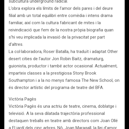
subcultura underground radical.
L’obra explora els límits de l’amor dels pares i del deure
filial amb un total equilibri entre comèdia i intens drama
familiar, així com la cultura fabricant de mites i la
reivindicació que fem de la nostra pròpia biografia quan
s’hi veu implicada la invasió de la privacitat per part
d’altres.
La col·laboradora, Roser Batalla, ha traduït i adaptat Other
desert cities de l’autor Jon Robin Baitz, dramaturg,
guionista, productor i també actor ocasional. Actualment,
imparteix classes a la prestigiosa Stony Brook
Southampton i a la no menys famosa The New School, on
és director artístic del programa de teatre del BFA.
Victòria Pagès
Victòria Pagès és una actriu de teatre, cinema, doblatge i
televisió. A la seva dilatada trajectòria professional
destaquen treballs en teatre amb directors com Joan Ollé
a El jardí dels cinc arbres, Nô, Joan Maragall, la llei d’amor