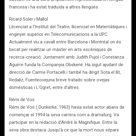
francesa i ha estat traduïda a altres llengües.
Ricard Soler i Mallol
Llicenciat a l’Institut del Teatre, llicenciat en Matemàtiques i
enginyer superior en Telecomunicacions a la UPC.
Actualment viu a cavall entre Barcelona i Montréal on és
becat per realitzar un màster en arts escèniques de
recerca-creació. Juntament amb Judith Pujol i Constanza
Aguirre funda la Companyia Obskené. Ha sigut ajudant de
direcció de Carme Portacelli i també ha dirigit Sota el llit,
Redaliz, Fuenteovejuna breve tratado sobre ovejas
domésticas i L’Ogret, entre d’altres.
Rémi de Vos
Rémi de Vos ( Dunkerke, 1963) havia estat actor abans de
començar el 1994 la seva carrera com a dramaturg. Va
participar en la redacció d’André le Magnifique. Entre la
seva obra destaca Jusqu’à ce que la mort nous sépare