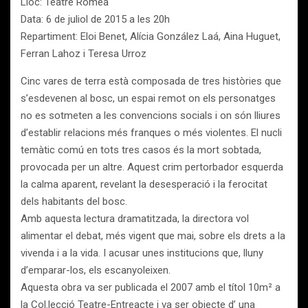
Lloc: Teatre Romea
Data: 6 de juliol de 2015 a les 20h
Repartiment: Eloi Benet, Alícia González Laá, Aina Huguet,
Ferran Lahoz i Teresa Urroz
Cinc vares de terra està composada de tres històries que
s’esdevenen al bosc, un espai remot on els personatges
no es sotmeten a les convencions socials i on són lliures
d’establir relacions més franques o més violentes. El nucli
temàtic comú en tots tres casos és la mort sobtada,
provocada per un altre. Aquest crim pertorbador esquerda
la calma aparent, revelant la desesperació i la ferocitat
dels habitants del bosc.
Amb aquesta lectura dramatitzada, la directora vol
alimentar el debat, més vigent que mai, sobre els drets a la
vivenda i a la vida. I acusar unes institucions que, lluny
d’emparar-los, els escanyoleixen.
Aquesta obra va ser publicada el 2007 amb el títol 10m² a
la Col.lecció Teatre-Entreacte i va ser objecte d’ una