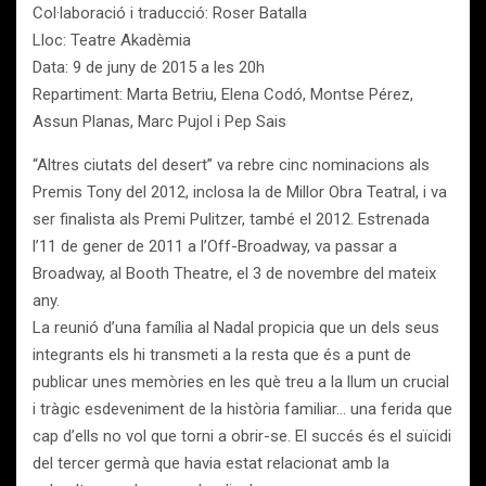
Col·laboració i traducció: Roser Batalla
Lloc: Teatre Akadèmia
Data: 9 de juny de 2015 a les 20h
Repartiment: Marta Betriu, Elena Codó, Montse Pérez,
Assun Planas, Marc Pujol i Pep Sais
“Altres ciutats del desert” va rebre cinc nominacions als
Premis Tony del 2012, inclosa la de Millor Obra Teatral, i va
ser finalista als Premi Pulitzer, també el 2012. Estrenada
l’11 de gener de 2011 a l’Off-Broadway, va passar a
Broadway, al Booth Theatre, el 3 de novembre del mateix
any.
La reunió d’una família al Nadal propicia que un dels seus
integrants els hi transmeti a la resta que és a punt de
publicar unes memòries en les què treu a la llum un crucial
i tràgic esdeveniment de la història familiar… una ferida que
cap d’ells no vol que torni a obrir-se. El succés és el suïcidi
del tercer germà que havia estat relacionat amb la