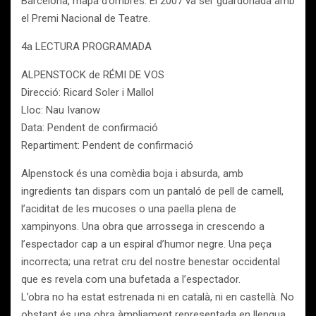
Barcelona, mapa d’ombres. El 2007 va ser guardonada amb
el Premi Nacional de Teatre.
4a LECTURA PROGRAMADA
ALPENSTOCK de RÉMI DE VOS
Direcció: Ricard Soler i Mallol
Lloc: Nau Ivanow
Data: Pendent de confirmació
Repartiment: Pendent de confirmació
Alpenstock és una comèdia boja i absurda, amb
ingredients tan dispars com un pantaló de pell de camell,
l’aciditat de les mucoses o una paella plena de
xampinyons. Una obra que arrossega in crescendo a
l’espectador cap a un espiral d’humor negre. Una peça
incorrecta; una retrat cru del nostre benestar occidental
que es revela com una bufetada a l’espectador.
L’obra no ha estat estrenada ni en català, ni en castellà. No
obstant és una obra àmpliament representada en llengua