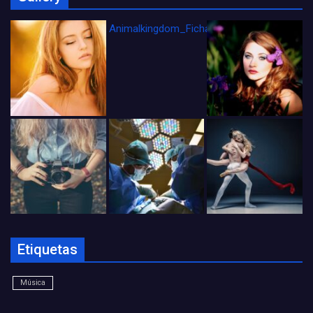
Animalkingdom_FichaCine
Etiquetas
Música