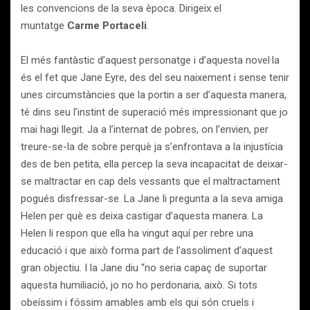
les convencions de la seva època. Dirigeix el
muntatge
Carme Portaceli
.
El més fantàstic d’aquest personatge i d’aquesta novel·la
és el fet que Jane Eyre, des del seu naixement i sense tenir
unes circumstàncies que la portin a ser d’aquesta manera,
té dins seu l’instint de superació més impressionant que jo
mai hagi llegit. Ja a l’internat de pobres, on l’envien, per
treure-se-la de sobre perquè ja s’enfrontava a la injustícia
des de ben petita, ella percep la seva incapacitat de deixar-
se maltractar en cap dels vessants que el maltractament
pogués disfressar-se. La Jane li pregunta a la seva amiga
Helen per què es deixa castigar d’aquesta manera. La
Helen li respon que ella ha vingut aquí per rebre una
educació i que això forma part de l’assoliment d’aquest
gran objectiu. I la Jane diu “no seria capaç de suportar
aquesta humiliació, jo no ho perdonaria, això. Si tots
obeíssim i fóssim amables amb els qui són cruels i