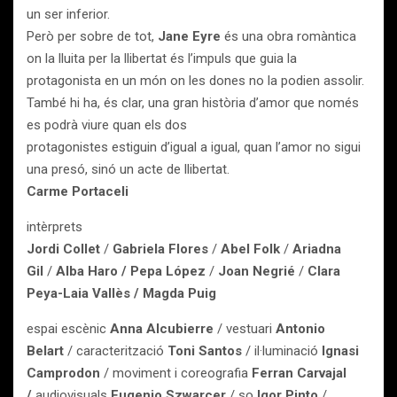
un ser inferior.
Però per sobre de tot,
Jane Eyre
és una obra romàntica
on la lluita per la llibertat és l’impuls que guia la
protagonista en un món on les dones no la podien assolir.
També hi ha, és clar, una gran història d’amor que només
es podrà viure quan els dos
protagonistes estiguin d’igual a igual, quan l’amor no sigui
una presó, sinó un acte de llibertat.
Carme Portaceli
intèrprets
Jordi Collet
/
Gabriela Flores
/
Abel Folk
/
Ariadna
Gil
/
Alba Haro / Pepa López
/
Joan Negrié
/
Clara
Peya-Laia Vallès / Magda Puig
espai escènic
Anna Alcubierre
/ vestuari
Antonio
Belart
/ caracterització
Toni Santos
/ il·luminació
Ignasi
Camprodon
/ moviment i coreografia
Ferran Carvajal
/
audiovisuals
Eugenio Szwarcer
/ so
Igor Pinto
/