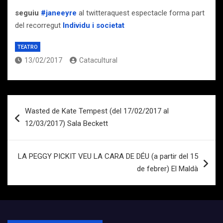
seguiu
#janeeyre
al twitteraquest espectacle forma part
del recorregut
Individu i societat
TEATRO
13/02/2017
Catacultural
Navegación
Wasted de Kate Tempest (del 17/02/2017 al
de
12/03/2017) Sala Beckett
entradas
LA PEGGY PICKIT VEU LA CARA DE DÉU (a partir del 15
de febrer) El Maldà