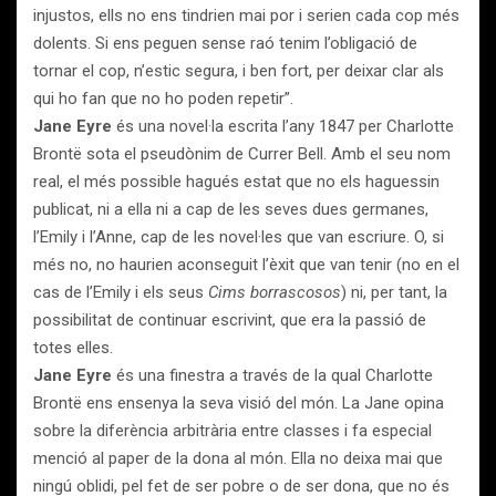
injustos, ells no ens tindrien mai por i serien cada cop més
dolents. Si ens peguen sense raó tenim l’obligació de
tornar el cop, n’estic segura, i ben fort, per deixar clar als
qui ho fan que no ho poden repetir”.
Jane Eyre
és una novel·la escrita l’any 1847 per Charlotte
Brontë sota el pseudònim de Currer Bell. Amb el seu nom
real, el més possible hagués estat que no els haguessin
publicat, ni a ella ni a cap de les seves dues germanes,
l’Emily i l’Anne, cap de les novel·les que van escriure. O, si
més no, no haurien aconseguit l’èxit que van tenir (no en el
cas de l’Emily i els seus
Cims borrascosos
) ni, per tant, la
possibilitat de continuar escrivint, que era la passió de
totes elles.
Jane Eyre
és una finestra a través de la qual Charlotte
Brontë ens ensenya la seva visió del món. La Jane opina
sobre la diferència arbitrària entre classes i fa especial
menció al paper de la dona al món. Ella no deixa mai que
ningú oblidi, pel fet de ser pobre o de ser dona, que no és