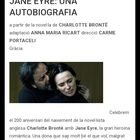
JANE EYRE: UNA
AUTOBIOGRAFIA
a partir de la novel·la de
CHARLOTTE BRONTË
adaptació
ANNA MARIA RICART
direcció
CARME
PORTACELI
Gràcia
Celebrem
el 200 aniversari del naixement de la novel·lista
anglesa
Charlotte Brontë
amb
Jane Eyre
, la gran heroïna
romàntica. Una dona que sap molt bé el que vol, malgrat