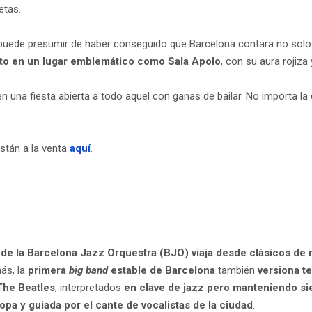
uetas.
puede presumir de haber conseguido que Barcelona contara no solo
cto en un lugar emblemático como Sala Apolo
, con su aura rojiz
n una fiesta abierta a todo aquel con ganas de bailar. No importa la 
stán a la venta
aquí
.
o de la Barcelona Jazz Orquestra (BJO) viaja desde clásicos de
ás, la
primera
big band
estable de Barcelona
también
versiona 
The Beatles
, interpretados
en clave de jazz pero manteniendo sie
a y guiada por el cante de vocalistas de la ciudad
.