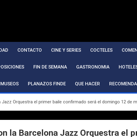
DAD
CONTACTO
CINE Y SERIES
COCTELES
COMEN
POSICIONES
FIN DE SEMANA
GASTRONOMIA
HOTELE
MUSEOS
PLANAZOS FINDE
QUE HACER
RECOMENDA
a Jazz Orquestra el primer baile confirmado será el domingo 12 de 
n la Barcelona Jazz Orquestra el p