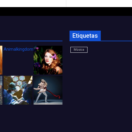
Etiquetas
Animalkingdom_FichaCine
Música