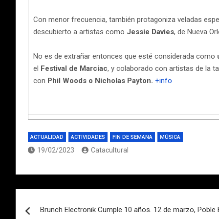
Con menor frecuencia, también protagoniza veladas esp
descubierto a artistas como
Jessie Davies
, de Nueva Or
No es de extrañar entonces que esté considerada como
el
Festival de Marciac
, y colaborado con artistas de la ta
con
Phil Woods o Nicholas Payton.
+info
ACTUALIDAD
ACTIVIDADES
FIN DE SEMANA
MÚSICA
19/02/2023
Catacultural
Navegación
Brunch Electronik Cumple 10 años. 12 de marzo, Poble 
de