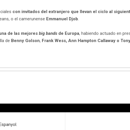
eciales
con invitados del extranjero que llevan el ciclo al siguient
leans, o el camerunense
Emmanuel Djob
.
una de las mejores
big bands
de Europa
, habiendo actuado en pre
lla de
Benny Golson
,
Frank Wess, Ann Hampton Callaway o Ton
Espanyol.