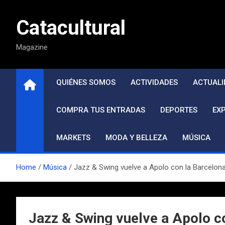
Saltar
al
Catacultural
contenido
Magazine
QUIÉNES SOMOS
ACTIVIDADES
ACTUALI
COMPRA TUS ENTRADAS
DEPORTES
EX
MARKETS
MODA Y BELLEZA
MÚSICA
Home
Música
Jazz & Swing vuelve a Apolo con la Barcelon
Jazz & Swing vuelve a Apolo co