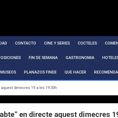
DAD
CONTACTO
CINE Y SERIES
COCTELES
COMEN
POSICIONES
FIN DE SEMANA
GASTRONOMIA
HOTELE
MUSEOS
PLANAZOS FINDE
QUE HACER
RECOMENDA
aquest dimecres 19 a les 19:30h
te” en directe aquest dimecres 19