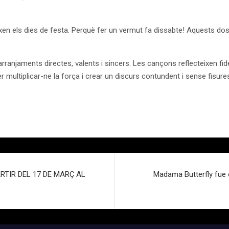
en els dies de festa. Perquè fer un vermut fa dissabte! Aquests dos 
njaments directes, valents i sincers. Les cançons reflecteixen fidelm
r multiplicar-ne la força i crear un discurs contundent i sense fisure
RTIR DEL 17 DE MARÇ AL
Madama Butterfly fue 