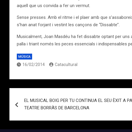
aquell que us convida a fer un vermut.
Sense presses. Amb el ritme i el plaer amb que s’assaboreix
s’han anat forjant i vestint les cançons de “Dissabte”.
Musicalment, Joan Masdéu ha fet dissabte optant per uns arra
palla i triant només les peces essencials i indispensables pe
MÚSICA
16/02/2014
Catacultural
Navegación
EL MUSICAL BOIG PER TU CONTINUA EL SEU ÈXIT A PA
de
TEATRE BORRÀS DE BARCELONA
entradas