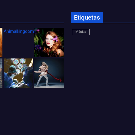
Etiquetas
Animalkingdom_FichaCine
Música