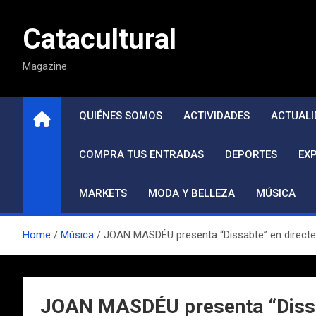
Saltar
al
Catacultural
contenido
Magazine
QUIÉNES SOMOS
ACTIVIDADES
ACTUALI
COMPRA TUS ENTRADAS
DEPORTES
EX
MARKETS
MODA Y BELLEZA
MÚSICA
Home
Música
JOAN MASDÉU presenta “Dissabte” en directe 
JOAN MASDÉU presenta “Dissab