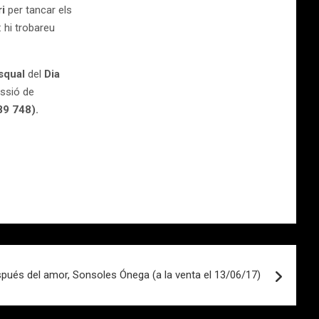
ri
per tancar els
: hi trobareu
squal
del
Dia
essió de
89 748).
pués del amor, Sonsoles Ónega (a la venta el 13/06/17)