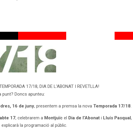
EMPORADA 17/18, DIA DE L’ABONAT I REVETLLA!
 a punt? Doncs apunteu:
dres, 16 de juny
, presentem a premsa la nova
Temporada 17/18
.
abte 17
, celebrarem a
Montjuïc
el
Dia de l’Abonat
i
Lluís Pasqual
,
 explicarà la programació al públic.