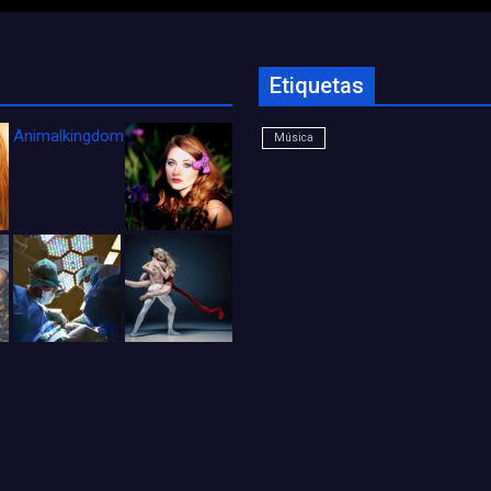
Etiquetas
Animalkingdom_FichaCine
Música