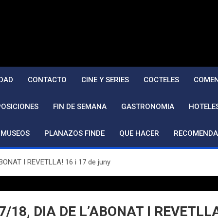
DAD
CONTACTO
CINE Y SERIES
COCTELES
COMEN
POSICIONES
FIN DE SEMANA
GASTRONOMIA
HOTELE
MUSEOS
PLANAZOS FINDE
QUE HACER
RECOMENDA
NAT I REVETLLA! 16 i 17 de juny
, DIA DE L’ABONAT I REVETLLA! 