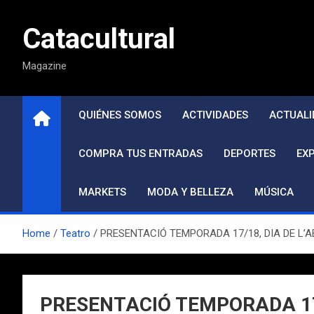
Saltar
al
Catacultural
contenido
Magazine
QUIÉNES SOMOS
ACTIVIDADES
ACTUALI
COMPRA TUS ENTRADAS
DEPORTES
EX
MARKETS
MODA Y BELLEZA
MÚSICA
Home
Teatro
PRESENTACIÓ TEMPORADA 17/18, DIA DE L’ABO
PRESENTACIÓ TEMPORADA 17/18