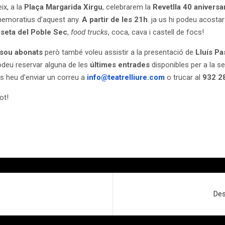
ix, a la
Plaça Margarida Xirgu
, celebrarem la
Revetlla 40 aniversa
emoratius d’aquest any.
A partir de les 21h
. ja us hi podeu acostar
lseta del Poble Sec
,
food trucks
, coca, cava i castell de focs!
 sou abonats
però també voleu assistir a la presentació de
Lluís Pa
odeu reservar alguna de les
últimes entrades
disponibles per a la s
 heu d’enviar un correu a
info@teatrelliure.com
o trucar al
932 2
ot!
Des