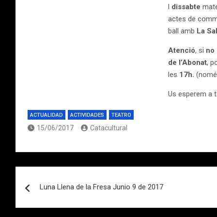
l
dissabte
mate
actes de comm
ball amb
La
Sa
Atenció
, si
no
de l’Abonat
, p
les
17h.
(només
Us esperem a t
ACTUALIDAD
ACTIVIDADES
TEATRO
15/06/2017
Catacultural
Navegación
Luna Llena de la Fresa Junio 9 de 2017
de
entradas