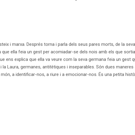
steix i marxa. Després torna i parla dels seus pares morts, de la seva
diu que ella feia un gest per acomiadar-se dels nois amb els que sortia,
ue ens explica que ella va veure com la seva germana feia un gest qu
 la Laura, germanes, antitètiques i inseparables. Són dues maneres d
món, a identificar-nos, a riure i a emocionar-nos. És una petita històri