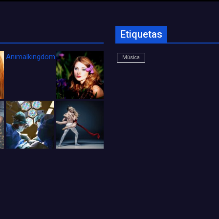
Etiquetas
Animalkingdom_FichaCine
Música