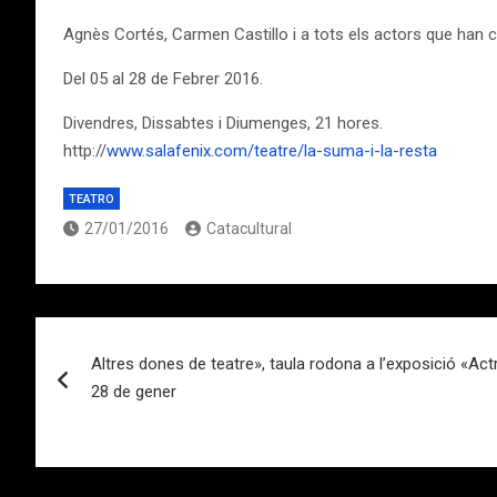
Agnès Cortés, Carmen Castillo i a tots els actors que han co
Del 05 al 28 de Febrer 2016.
Divendres, Dissabtes i Diumenges, 21 hores.
http://
www.salafenix.com/teatre/la-suma-i-la-resta
TEATRO
27/01/2016
Catacultural
Navegación
Altres dones de teatre», taula rodona a l’exposició «Act
de
28 de gener
entradas