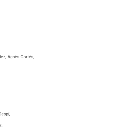
Díez, Agnès Cortés,
Despí,
z,