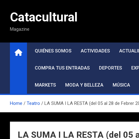
Saltar
al
Catacultural
contenido
Magazine
QUIÉNES SOMOS
ACTIVIDADES
ACTUALI
COMPRA TUS ENTRADAS
DEPORTES
EX
MARKETS
MODA Y BELLEZA
MÚSICA
Home
Teatro
LA SUMA I LA RESTA (del 05 al 28 de Febrer 2
LA SUMA I LA RESTA (del 05 al