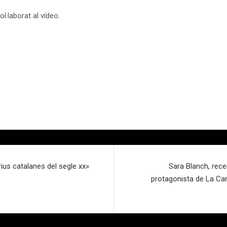
l·laborat al vídeo.
rius catalanes del segle xx»
Sara Blanch, rec
protagonista de La Cam