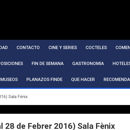
DAD
CONTACTO
CINE Y SERIES
COCTELES
COMEN
POSICIONES
FIN DE SEMANA
GASTRONOMIA
HOTELE
MUSEOS
PLANAZOS FINDE
QUE HACER
RECOMENDA
016) Sala Fènix
 28 de Febrer 2016) Sala Fènix