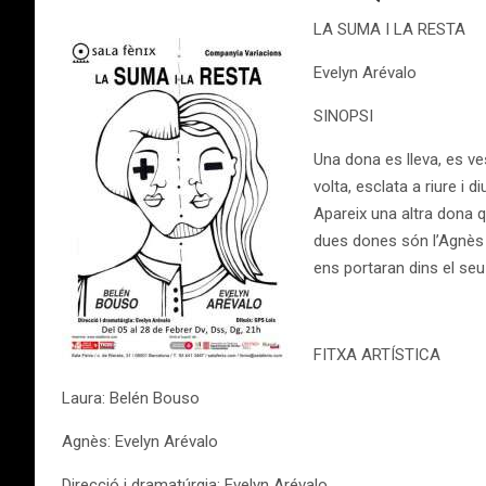
LA SUMA I LA RESTA
​Evelyn Arévalo
SINOPSI
Una dona es lleva, es ve
volta, esclata a riure i 
Apareix una altra dona q
dues dones són l’Agnès i
ens portaran dins el seu 
FITXA ARTÍSTICA
Laura: Belén Bouso
Agnès: Evelyn Arévalo
Direcció i dramatúrgia: Evelyn Arévalo