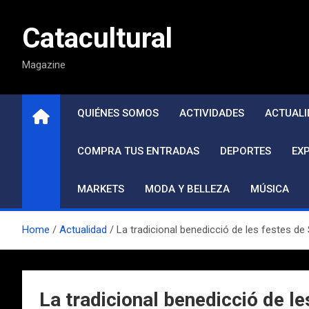
Saltar
al
Catacultural
contenido
Magazine
QUIÉNES SOMOS
ACTIVIDADES
ACTUALI
COMPRA TUS ENTRADAS
DEPORTES
EX
MARKETS
MODA Y BELLEZA
MÚSICA
Home
Actualidad
La tradicional benedicció de les festes d
La tradicional benedicció de 