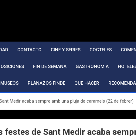
DAD
CONTACTO
CINE Y SERIES
COCTELES
COMEN
POSICIONES
FIN DE SEMANA
GASTRONOMIA
HOTELE
MUSEOS
PLANAZOS FINDE
QUE HACER
RECOMENDA
e Sant Medir acaba sempre amb una pluja de caramels (22 de febrer)
les festes de Sant Medir acaba semp