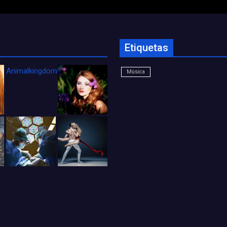
Etiquetas
Animalkingdom_FichaCine
Música