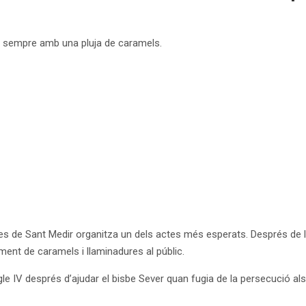
ba sempre amb una pluja de caramels.
les de Sant Medir organitza un dels actes més esperats. Després de l
çament de caramels i llaminadures al públic.
gle IV després d’ajudar el bisbe Sever quan fugia de la persecució als 