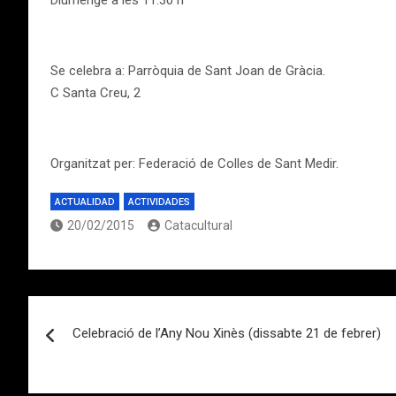
Diumenge a les 11:30 h
Se celebra a: Parròquia de Sant Joan de Gràcia.
C Santa Creu, 2
Organitzat per: Federació de Colles de Sant Medir.
ACTUALIDAD
ACTIVIDADES
20/02/2015
Catacultural
Navegación
Celebració de l’Any Nou Xinès (dissabte 21 de febrer)
de
entradas