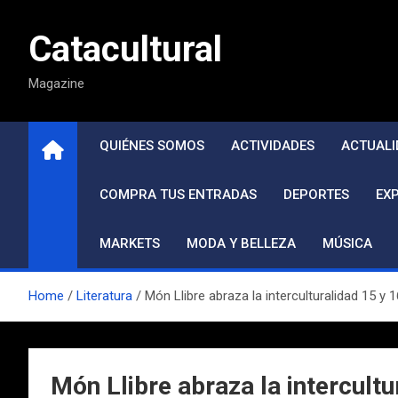
Saltar
al
Catacultural
contenido
Magazine
QUIÉNES SOMOS
ACTIVIDADES
ACTUALI
COMPRA TUS ENTRADAS
DEPORTES
EX
MARKETS
MODA Y BELLEZA
MÚSICA
Home
Literatura
Món Llibre abraza la interculturalidad 15 y 1
Món Llibre abraza la intercultu