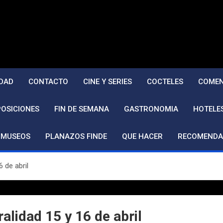
DAD
CONTACTO
CINE Y SERIES
COCTELES
COMEN
POSICIONES
FIN DE SEMANA
GASTRONOMIA
HOTELE
MUSEOS
PLANAZOS FINDE
QUE HACER
RECOMENDA
6 de abril
ralidad 15 y 16 de abril