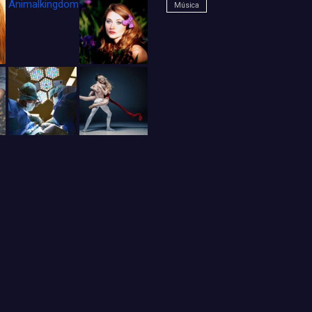
Animalkingdom_FichaCine
Música