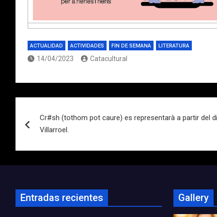
ACTUALIDAD
ACTIVIDADES
FIN DE SEMANA
LITERATURA
14/04/2023
Catacultural
Navegación
Cr#sh (tothom pot caure) es representarà a partir del di
de
Villarroel.
entradas
Entradas recientes
Gallery