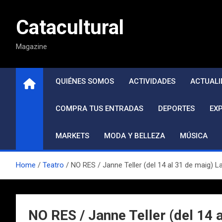
Saltar
al
Catacultural
contenido
Magazine
QUIÉNES SOMOS
ACTIVIDADES
ACTUALI
COMPRA TUS ENTRADAS
DEPORTES
EX
MARKETS
MODA Y BELLEZA
MÚSICA
Home
Teatro
NO RES / Janne Teller (del 14 al 31 de maig) 
NO RES / Janne Teller (del 14 