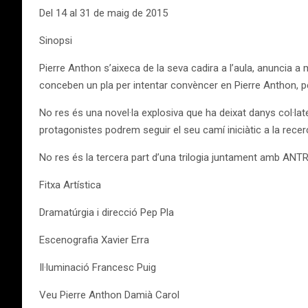
Del 14 al 31 de maig de 2015
Sinopsi
Pierre Anthon s’aixeca de la seva cadira a l’aula, anuncia a
conceben un pla per intentar convèncer en Pierre Anthon, pe
No res és una novel·la explosiva que ha deixat danys col·late
protagonistes podrem seguir el seu camí iniciàtic a la recerc
No res és la tercera part d’una trilogia juntament amb AN
Fitxa Artística
Dramatúrgia i direcció Pep Pla
Escenografia Xavier Erra
Il·luminació Francesc Puig
Veu Pierre Anthon Damià Carol