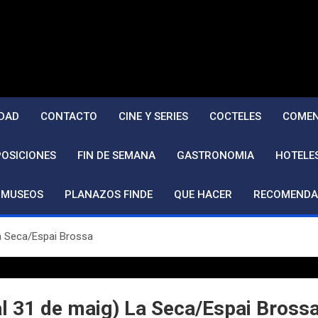
DAD
CONTACTO
CINE Y SERIES
COCTELES
COMEN
POSICIONES
FIN DE SEMANA
GASTRONOMIA
HOTELE
MUSEOS
PLANAZOS FINDE
QUE HACER
RECOMENDA
La Seca/Espai Brossa
al 31 de maig) La Seca/Espai Bross