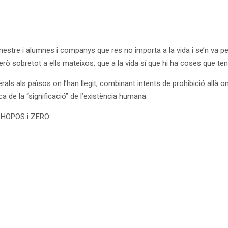
 mestre i alumnes i companys que res no importa a la vida i se’n va p
rò sobretot a ells mateixos, que a la vida sí que hi ha coses que te
rals als països on l’han llegit, combinant intents de prohibició allà o
a de la “significació” de l’existència humana.
TRHOPOS i ZERO.