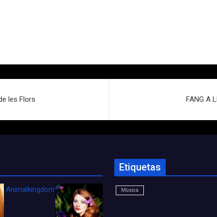
e les Flors
FANG A LE
Etiquetas
Animalkingdom_FichaCine
Música