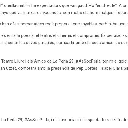
o enllaunat. Hi ha espectadors que van gaudir-lo “en directe”. A uns 
anys que va marxar de vacances, són molts els homenatges i records
 han ofert homenatges molt propers i entranyables, però hi ha una p
és enllà la poesia, el teatre, el cinema, el compromís. És per això -s
rnar a sentir les seves paraules, compartir amb els seus amics les se
eatre Lliure i els Amics de La Perla 29, #AsSocPerla, tenim el goig 
rran Utzet, comptarà amb la presència de Pep Cortés i Isabel Clara
 La Perla 29, #AsSocPerla, i de l’associació d’espectadors del Teatre