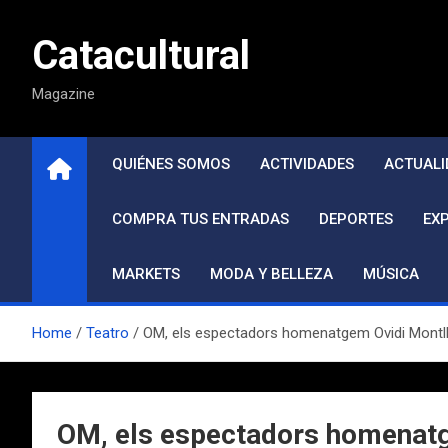
Saltar
al
Catacultural
contenido
Magazine
QUIÉNES SOMOS
ACTIVIDADES
ACTUALI
COMPRA TUS ENTRADAS
DEPORTES
EX
MARKETS
MODA Y BELLEZA
MÚSICA
Home
Teatro
OM, els espectadors homenatgem Ovidi Montllo
OM, els espectadors homenatge