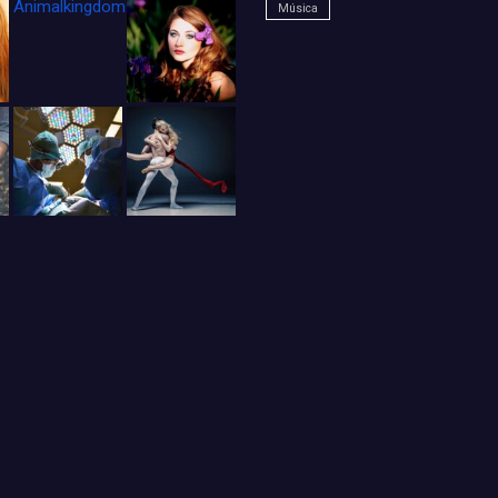
Animalkingdom_FichaCine
Música