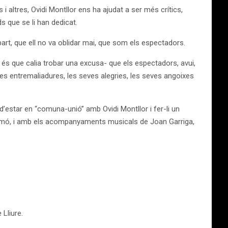
i altres, Ovidi Montllor ens ha ajudat a ser més crítics,
 que se li han dedicat.
art, que ell no va oblidar mai, que som els espectadors.
i és que calia trobar una excusa- que els espectadors, avui,
ves entremaliadures, les seves alegries, les seves angoixes
d’estar en “comuna-unió” amb Ovidi Montllor i fer-li un
 Simó, i amb els acompanyaments musicals de Joan Garriga,
 Lliure.