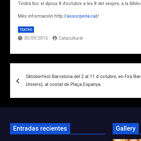
Tindrà lloc el dijous 8 d’octubre a les 8 del vespre, a la Bibl
Més información http://
assocperla.cat
/
TEATRO
30/09/2015
Catacultural
Navegación
Oktoberfest Barcelona del 2 al 11 d´octubre, en Fira Ba
de
Univers), al costat de Plaça Espanya.
entradas
Entradas recientes
Gallery