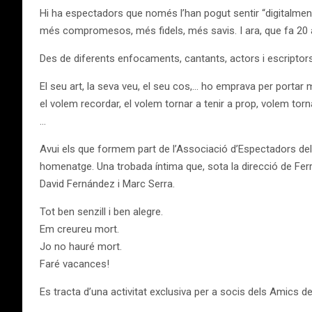
Hi ha espectadors que només l’han pogut sentir “digitalment” 
més compromesos, més fidels, més savis. I ara, que fa 20 
Des de diferents enfocaments, cantants, actors i escriptors
El seu art, la seva veu, el seu cos,… ho emprava per portar m
el volem recordar, el volem tornar a tenir a prop, volem to
…
Avui els que formem part de l’Associació d’Espectadors del T
homenatge. Una trobada íntima que, sota la direcció de Fe
David Fernández i Marc Serra.
Tot ben senzill i ben alegre.
Em creureu mort.
Jo no hauré mort.
Faré vacances!
Es tracta d’una activitat exclusiva per a socis dels Amics de