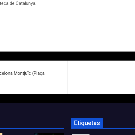
ioteca de Catalunya.
rcelona Montjuïc (Plaça
Etiquetas