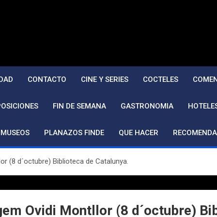
DAD
CONTACTO
CINE Y SERIES
COCTELES
COMEN
POSICIONES
FIN DE SEMANA
GASTRONOMIA
HOTELE
MUSEOS
PLANAZOS FINDE
QUE HACER
RECOMENDA
r (8 d´octubre) Biblioteca de Catalunya.
m Ovidi Montllor (8 d´octubre) Bib