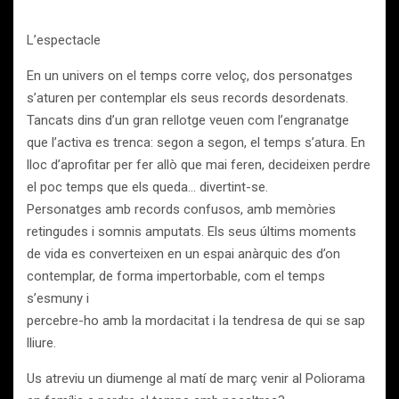
L’espectacle
En un univers on el temps corre veloç, dos personatges
s’aturen per contemplar els seus records desordenats.
Tancats dins d’un gran rellotge veuen com l’engranatge
que l’activa es trenca: segon a segon, el temps s’atura. En
lloc d’aprofitar per fer allò que mai feren, decideixen perdre
el poc temps que els queda… divertint-se.
Personatges amb records confusos, amb memòries
retingudes i somnis amputats. Els seus últims moments
de vida es converteixen en un espai anàrquic des d’on
contemplar, de forma impertorbable, com el temps
s’esmuny i
percebre-ho amb la mordacitat i la tendresa de qui se sap
lliure.
Us atreviu un diumenge al matí de març venir al Poliorama