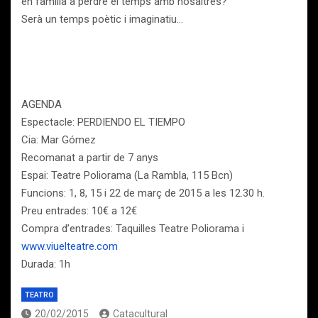
en família a perdre el temps amb nosaltres?
Serà un temps poètic i imaginatiu…
AGENDA
Espectacle: PERDIENDO EL TIEMPO
Cia: Mar Gómez
Recomanat a partir de 7 anys
Espai: Teatre Poliorama (La Rambla, 115 Bcn)
Funcions: 1, 8, 15 i 22 de març de 2015 a les 12.30 h.
Preu entrades: 10€ a 12€
Compra d’entrades: Taquilles Teatre Poliorama i
www.viuelteatre.com
Durada: 1h
TEATRO
20/02/2015
Catacultural