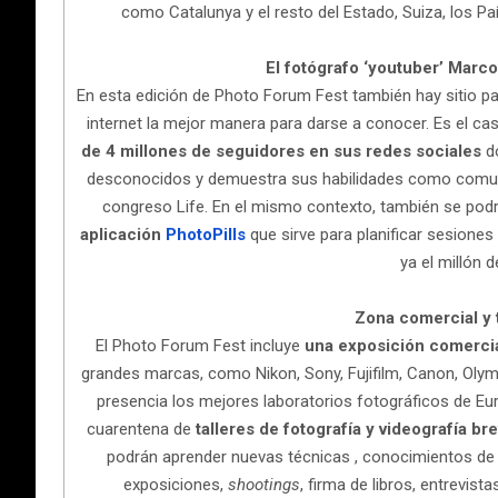
como Catalunya y el resto del Estado, Suiza, los País
El fotógrafo ‘youtuber’ Marco
En esta edición de Photo Forum Fest también hay sitio p
internet la mejor manera para darse a conocer. Es el c
de 4 millones de seguidores en sus redes sociales
do
desconocidos y demuestra sus habilidades como comuni
congreso Life. En el mismo contexto, también se podr
aplicación
PhotoPills
que sirve para planificar sesiones 
ya el millón 
Zona comercial y t
El Photo Forum Fest incluye
una exposición comerci
grandes marcas, como Nikon, Sony, Fujifilm, Canon, Oly
presencia los mejores laboratorios fotográficos de Eur
cuarentena de
talleres de fotografía y videografía br
podrán aprender nuevas técnicas , conocimientos de m
exposiciones,
shootings
, firma de libros, entrevis