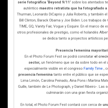
serie fotográfica ‘Beyond 9/11’
sobre los atentados te
auténtico
maestro retratista que ha fotografiado a
Thurman, Leonardo DiCaprio y Julia Roberts, y también e
Bill Clinton, Barack Obama y Joe Biden. Los trabajos 
TIME, GQ, Vanity Fair, Vogue y Esquire. En el marco de
otros profesionales de prestigio, como el holandés Albert
se dedica tanto a proyectos artísticos 
Presencia femenina mayoritari
En el Photo Forum Fest se podrá constatar
el creci
sector,
un fenómeno que se da sobre todo en el ámb
especialmente visible en el congreso
Family Time
, 
presencia femenina
tanto entre el público que se espe
Lima Limón, Carolina Peinado, Aina Pons i Martina Mat
Guille, también de Le Photograph, y Daniel Ribeiro-. La
culminarán con una gran fiesta organiz
En total, el Photo Forum Fest contará con cerca de
una