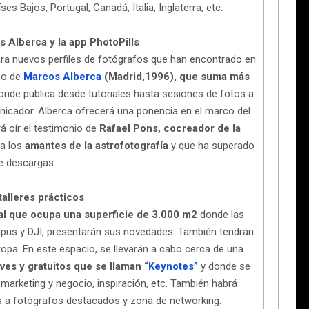
es Bajos, Portugal, Canadá, Italia, Inglaterra, etc.
s Alberca y la app PhotoPills
ara nuevos perfiles de fotógrafos que han encontrado en
aso de
Marcos Alberca
(Madrid,1996), que suma más
nde publica desde tutoriales hasta sesiones de fotos a
cador. Alberca ofrecerá una ponencia en el marco del
á oír el testimonio de
Rafael Pons, cocreador de la
a los
amantes de la astrofotografía
y que ha superado
de descargas.
alleres prácticos
al que ocupa una superficie de 3.000 m2
donde las
mpus y DJI, presentarán sus novedades. También tendrán
opa. En este espacio, se llevarán a cabo cerca de una
eves y gratuitos que se llaman “
Keynotes”
y donde se
arketing y negocio, inspiración, etc. También habrá
tas a fotógrafos destacados y zona de networking.