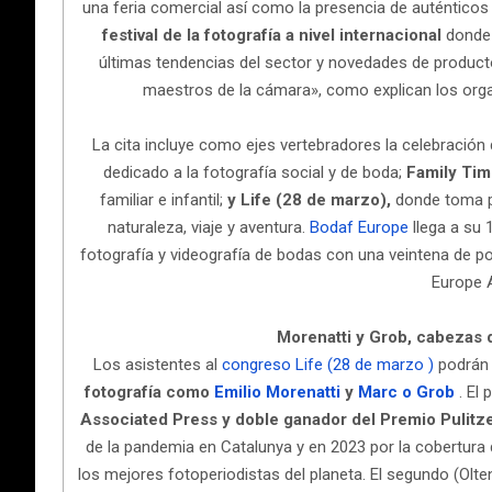
una feria comercial así como la presencia de auténticos
festival de la fotografía a nivel internacional
donde 
últimas tendencias del sector y novedades de producto
maestros de la cámara», como explican los orga
La cita incluye como ejes vertebradores la celebració
dedicado a la fotografía social y de boda;
Family Tim
familiar e infantil;
y Life (28 de marzo),
donde toma p
naturaleza, viaje y aventura.
Bodaf Europe
llega a su 
fotografía y videografía de bodas con una veintena de p
Europe 
Morenatti y Grob, cabezas d
Los asistentes al
congreso Life (28 de marzo )
podrán 
fotografía como
Emilio Morenatti
y
Marc o Grob
. El
Associated Press
y doble ganador del Premio Pulitz
de la pandemia en Catalunya y en 2023 por la cobertura
los mejores fotoperiodistas del planeta. El segundo (Olten