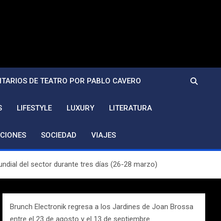
TARIOS DE TEATRO POR PABLO CAVERO
S
LIFESTYLE
LUXURY
LITERATURA
CIONES
SOCIEDAD
VIAJES
undial del sector durante tres días (26-28 marzo)
Brunch Electronik regresa a los Jardines de Joan Brossa
entre el 23 de agosto y el 13 de septiembre