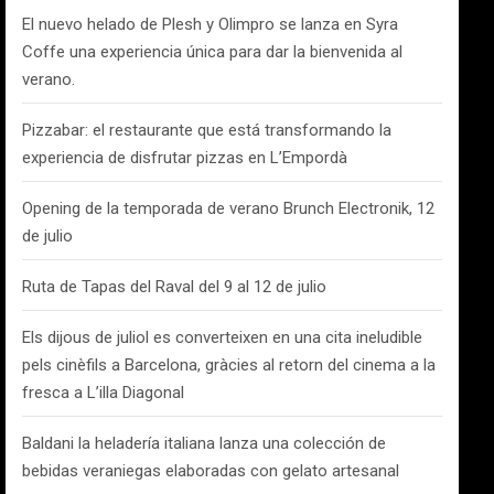
El nuevo helado de Plesh y Olimpro se lanza en Syra
Coffe una experiencia única para dar la bienvenida al
verano.
Pizzabar: el restaurante que está transformando la
experiencia de disfrutar pizzas en L’Empordà
Opening de la temporada de verano Brunch Electronik, 12
de julio
Ruta de Tapas del Raval del 9 al 12 de julio
Els dijous de juliol es converteixen en una cita ineludible
pels cinèfils a Barcelona, gràcies al retorn del cinema a la
fresca a L’illa Diagonal
Baldani la heladería italiana lanza una colección de
bebidas veraniegas elaboradas con gelato artesanal