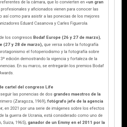
 referentes de la cámara, que lo convierten en
«un gran
profesionales y aficionados vienen para conocer las
 así como para asistir a las ponecias de los mejores
nizadores Eduard Casanova y Carles Figuerola.
n de los congresos
Bodaf Europe (26 y 27 de marzo)
,
e (27 y 28 de marzo),
que versa sobre la fotografía
rotagonismo el fotoperiodismo y la fotografía sobre
13ª edición demostrando la vigencia y fortaleza de la
onencias. En su marco, se entregarán los premios Bodaf
Awards.
e cartel del congreso Life
seguir las ponencias de dos
grandes maestros de la
 primero (Zaragoza, 1969),
fotógrafo jefe de la agencia
er
, en 2021 por una serie de imágenes sobre los efectos
 de la guerra de Ucrania, está considerado como uno de
, Suiza, 1965),
ganador de un Emmy en el 2011 por la