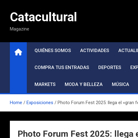
Saltar
al
Catacultural
contenido
Magazine
QUIÉNES SOMOS
ACTIVIDADES
ACTUALI
COMPRA TUS ENTRADAS
DEPORTES
EX
MARKETS
MODA Y BELLEZA
MÚSICA
Home
Exposiciones
Photo Forum Fest 2025: llega el «gran f
Photo Forum Fest 2025: llega el