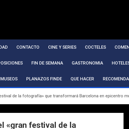
DAD
CONTACTO
CINE Y SERIES
COCTELES
COMEN
POSICIONES
FIN DE SEMANA
GASTRONOMIA
HOTELE
MUSEOS
PLANAZOS FINDE
QUE HACER
RECOMENDA
estival de la fotografía» que transformará Barcelona en epicentro m
 «gran festival de la