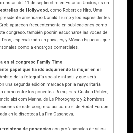
rroristas del 11 de septiembre en Estados Unidos, es un
 estrellas de Hollywood,
como Robert de Niro, Uma
l presidente americano Donald Trump y los expresidentes
de Grob aparecen frecuentemente en publicaciones como
 este congreso, también podrán escucharse las voces de
 Dros, especializado en paisajes; y Mònica Figueras, que
personales como a encargos comerciales.
a en el congreso Family Time
ente papel que ha ido adquiriendo la mujer en el
ito de la fotografía social e infantil y que será
con una segunda edición marcada por la
mayoritaria
ra como entre los ponentes -6 mujeres: Cristina Robles,
encio així com Marina, de Le Photograph; y 2 hombres:
s sesiones de este congreso así como el de Bodaf Europe
ada en la discoteca La Fira Casanova.
 treintena de ponencias
con profesionales de sitios