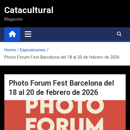
Saltar
Catacultural
al
contenido
Magazine
Home
Esposiciones
Photo Forum Fest Barcelona del 18 al 20 de febrero de 2026
Photo Forum Fest Barcelona del
18 al 20 de febrero de 2026