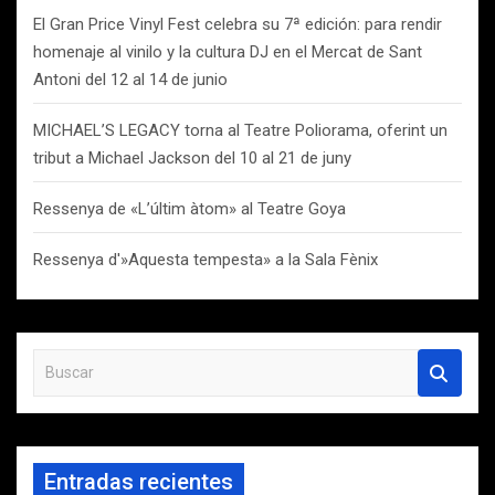
El Gran Price Vinyl Fest celebra su 7ª edición: para rendir
homenaje al vinilo y la cultura DJ en el Mercat de Sant
Antoni del 12 al 14 de junio
MICHAEL’S LEGACY torna al Teatre Poliorama, oferint un
tribut a Michael Jackson del 10 al 21 de juny
Ressenya de «L’últim àtom» al Teatre Goya
Ressenya d'»Aquesta tempesta» a la Sala Fènix
B
u
s
c
a
Entradas recientes