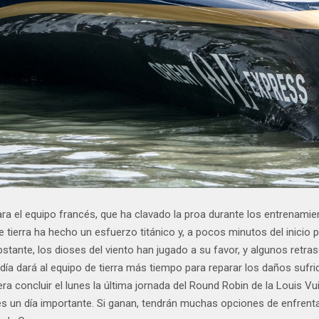
 el equipo francés, que ha clavado la proa durante los entrenamien
e tierra ha hecho un esfuerzo titánico y, a pocos minutos del inicio
ante, los dioses del viento han jugado a su favor, y algunos retras
día dará al equipo de tierra más tiempo para reparar los daños sufri
era concluir el lunes la última jornada del Round Robin de la Louis V
 es un día importante. Si ganan, tendrán muchas opciones de enfrenta