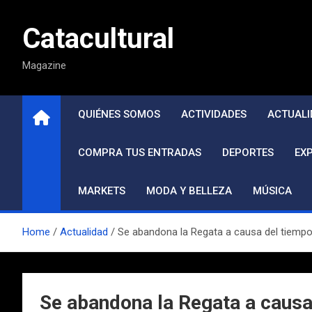
Saltar
al
Catacultural
contenido
Magazine
QUIÉNES SOMOS
ACTIVIDADES
ACTUALI
COMPRA TUS ENTRADAS
DEPORTES
EX
MARKETS
MODA Y BELLEZA
MÚSICA
Home
Actualidad
Se abandona la Regata a causa del tiempo
Se abandona la Regata a causa 