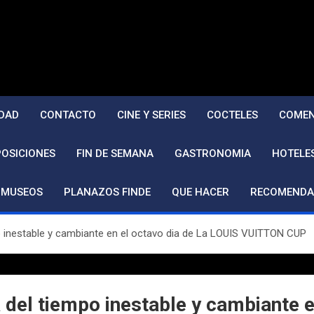
DAD
CONTACTO
CINE Y SERIES
COCTELES
COMEN
POSICIONES
FIN DE SEMANA
GASTRONOMIA
HOTELE
MUSEOS
PLANAZOS FINDE
QUE HACER
RECOMENDA
 inestable y cambiante en el octavo dia de La LOUIS VUITTON CUP
del tiempo inestable y cambiante e