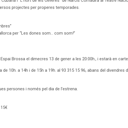
bana i “L’hort de les Oliveres” de Narcís Comadira al Teatre Naciona
iversos projectes per properes temporades.
mbres”
Mallorca per “Les dones som… com som!”
ai Brossa el dimecres 13 de gener a les 20:00h., i estarà en cartell
 de 10h. a 14h i de 15h a 19h. al 93 315 15 96, abans del divendres d
 dues persones i només pel dia de l’estrena.
: 15€