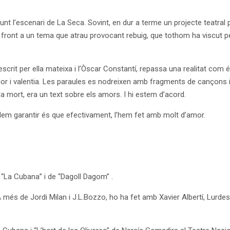
nt l’escenari de La Seca. Sovint, en dur a terme un projecte teatral p
er front a un tema que atrau provocant rebuig, que tothom ha viscut pe
scrit per ella mateixa i l’Òscar Constantí, repassa una realitat com é
 i valentia. Les paraules es nodreixen amb fragments de cançons i mú
a mort, era un text sobre els amors. I hi estem d’acord.
podem garantir és que efectivament, l’hem fet amb molt d’amor.
 “La Cubana” i de “Dagoll Dagom” .
 A més de Jordi Milan i J.L.Bozzo, ho ha fet amb Xavier Albertí, Lurdes