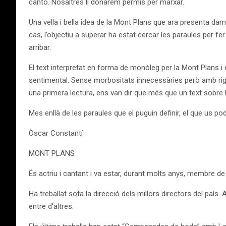
cantó. Nosaltres li donarem permís per marxar.
Una vella i bella idea de la Mont Plans que ara presenta damu
cas, l’objectiu a superar ha estat cercar les paraules per f
arribar.
El text interpretat en forma de monòleg per la Mont Plans i e
sentimental. Sense morbositats innecessàries però amb rigor
una primera lectura, ens van dir que més que un text sobre l
Mes enllà de les paraules que el puguin definir, el que us 
Òscar Constantí
MONT PLANS
És actriu i cantant i va estar, durant molts anys, membre de
Ha treballat sota la direcció dels millors directors del país.
entre d’altres.