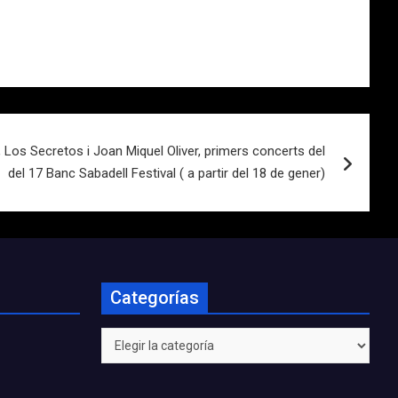
 Los Secretos i Joan Miquel Oliver, primers concerts del
del 17 Banc Sabadell Festival ( a partir del 18 de gener)
Categorías
Categorías