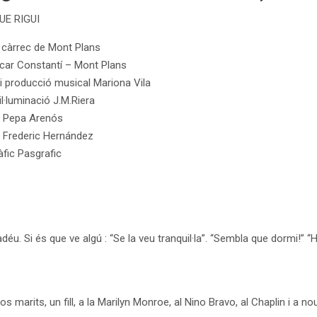
UE RIGUI
càrrec de Mont Plans
car Constantí – Mont Plans
i producció musical Mariona Vila
il·luminació J.M.Riera
f Pepa Arenós
: Frederic Hernández
àfic Pasgrafic
adéu. Si és que ve algú : “Se la veu tranquil·la”. “Sembla que dormi!” 
s marits, un fill, a la Marilyn Monroe, al Nino Bravo, al Chaplin i a no