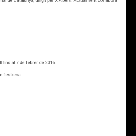
l de Catalunya, dirigit per X.Albertí. Actualment col·labora
 fins al 7 de febrer de 2016.
e l’estrena.