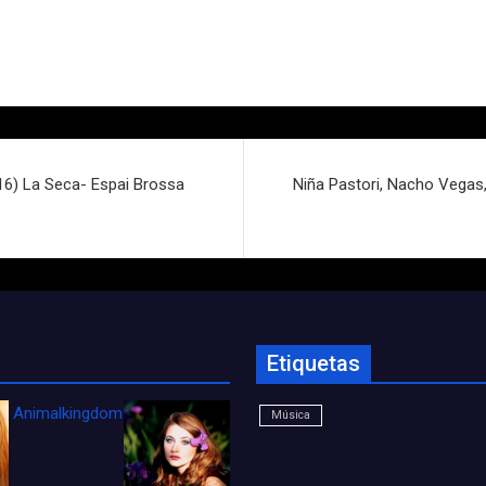
16) La Seca- Espai Brossa
Niña Pastori, Nacho Vegas,
Etiquetas
Animalkingdom_FichaCine
Música