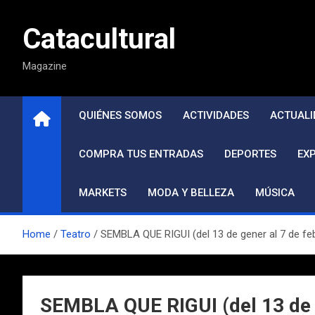
Saltar
al
Catacultural
contenido
Magazine
QUIÉNES SOMOS
ACTIVIDADES
ACTUALI
COMPRA TUS ENTRADAS
DEPORTES
EX
MARKETS
MODA Y BELLEZA
MÚSICA
Home
Teatro
SEMBLA QUE RIGUI (del 13 de gener al 7 de fe
SEMBLA QUE RIGUI (del 13 de g