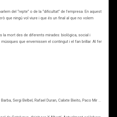
arlem del “repte” o de la “dificultat” de l’empresa. En aquest
rò que ningú vol viure i que és un final al que no volem
s la mort des de diferents mirades: biològica, social i
siques que envernissen el contingut i el fan brillar. Al fer
 Barba, Sergi Belbel, Rafael Duran, Calixte Bieito, Paco Mir …