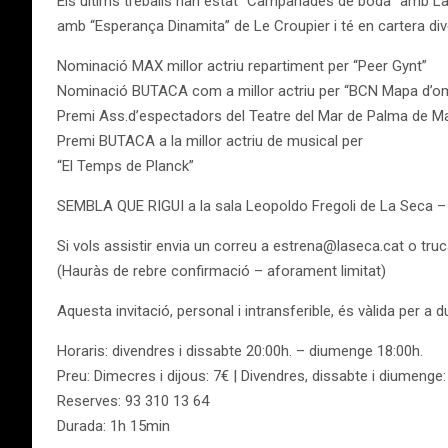
Els últims treballs han estat “Campanades de boda” amb La Cu
amb “Esperança Dinamita” de Le Croupier i té en cartera d
Nominació MAX millor actriu repartiment per “Peer Gynt”
Nominació BUTACA com a millor actriu per “BCN Mapa d’o
Premi Ass.d’espectadors del Teatre del Mar de Palma de 
Premi BUTACA a la millor actriu de musical per
“El Temps de Planck”
SEMBLA QUE RIGUI a la sala Leopoldo Fregoli de La Seca – Esp
Si vols assistir envia un correu a estrena@laseca.cat o truca
(Hauràs de rebre confirmació – aforament limitat)
Aquesta invitació, personal i intransferible, és vàlida per a
Horaris: divendres i dissabte 20:00h. – diumenge 18:00h.
Preu: Dimecres i dijous: 7€ | Divendres, dissabte i diumenge
Reserves: 93 310 13 64
Durada: 1h 15min