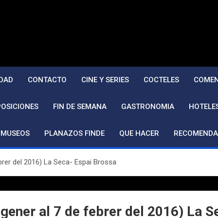
DAD
CONTACTO
CINE Y SERIES
COCTELES
COMEN
POSICIONES
FIN DE SEMANA
GASTRONOMIA
HOTELE
MUSEOS
PLANAZOS FINDE
QUE HACER
RECOMENDA
brer del 2016) La Seca- Espai Brossa
ener al 7 de febrer del 2016) La S