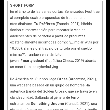
SHORT FORM
En el ámbito de las series cortas, Serielizados Fest trae
al completo cuatro propuestas de tres contine
ntes distintos.
Tu Préfères
(Francia, 2021), hibrida
ficción e improvisación para mostrar la vida de
adolescentes de periferia a partir de preguntas
existencialmente incómodas como: “¿Limpiar WCs por
10.000€ al mes o el trabajo de tu vida por el sueldo
mínimo?”. También en el ámbito
joven,
#martyisdead
(República Checa, 2019) aborda
un caso fatal de cyberbullying.
De América del Sur nos llega
Cross
(Argentina, 2021),
una webserie basada en un grupo de hombres -la
auténtica Banda del Golden Cross-, que se traviste en
clandestinidad. Saltando al género de terror
estrenamos
Something Undone
(Canadá, 2021), una
pieza de cámara en la que una artista de
foley
(diseño