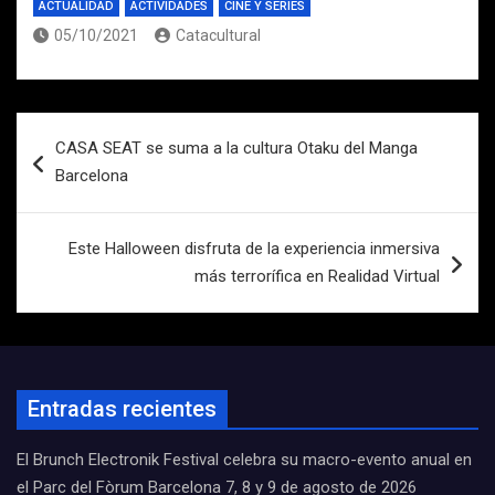
ACTUALIDAD
ACTIVIDADES
CINE Y SERIES
05/10/2021
Catacultural
Navegación
CASA SEAT se suma a la cultura Otaku del Manga
de
Barcelona
entradas
Este Halloween disfruta de la experiencia inmersiva
más terrorífica en Realidad Virtual
Entradas recientes
El Brunch Electronik Festival celebra su macro-evento anual en
el Parc del Fòrum Barcelona 7, 8 y 9 de agosto de 2026