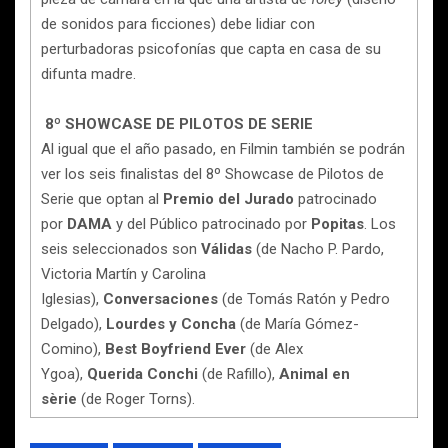
de sonidos para ficciones) debe lidiar con
perturbadoras psicofonías que capta en casa de su
difunta madre.
8º SHOWCASE DE PILOTOS DE SERIE
Al igual que el año pasado, en Filmin también se podrán
ver los seis finalistas del 8º Showcase de Pilotos de
Serie que optan al
Premio del Jurado
patrocinado
por
DAMA
y del Público patrocinado por
Popitas
. Los
seis seleccionados son
Válidas
(de Nacho P. Pardo,
Victoria Martín y Carolina
Iglesias),
Conversaciones
(de Tomás Ratón y Pedro
Delgado),
Lourdes y Concha
(de María Gómez-
Comino),
Best Boyfriend Ever
(de Alex
Ygoa),
Querida Conchi
(de Rafillo),
Animal en
sèrie
(de Roger Torns).