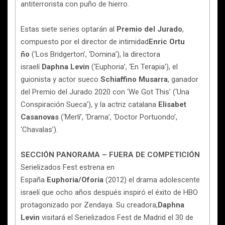
antiterrorista con puño de hierro.
Estas siete series optarán al
Premio del Jurado
,
compuesto por el director de intimidad
Enric Ortu
ño
(‘Los Bridgerton’, ‘Domina’), la directora
israelí
Daphna Levin
(‘Euphoria’, ‘En Terapia’), el
guionista y actor sueco
Schiaffino Musarra
, ganador
del Premio del Jurado 2020 con ‘We Got This’ (‘Una
Conspiración Sueca’), y la actriz catalana
Elisabet
Casanovas
(‘Merlí’, ‘Drama’, ‘Doctor Portuondo’,
‘Chavalas’).
SECCIÓN PANORAMA – FUERA DE COMPETICIÓN
Serielizados Fest estrena en
España
Euphoria/Oforia
(2012) el drama adolescente
israelí que ocho años después inspiró el éxito de HBO
protagonizado por Zendaya. Su creadora,
Daphna
Levin
visitará el Serielizados Fest de Madrid el 30 de