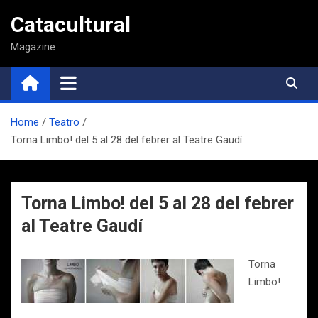
Saltar
Catacultural
al
contenido
Magazine
Home
Teatro
Torna Limbo! del 5 al 28 del febrer al Teatre Gaudí
Torna Limbo! del 5 al 28 del febrer
al Teatre Gaudí
Torna
Limbo!