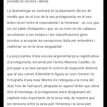
posada en escena i dansa.
La dramatúrgia se centrarà en la plasmació del joc de
miralls que viu el cos de la veu protagonista, en el seu
limbo incert entre la masculinitat i la feminitat… un cos que
no vol saber d’etiquetes i que, en un món on els calaixos
acostumen a ser estancs i les classificacions gens
proclius a acceptar les excepcions, lluita per entendre’s i
reafirmar-se en la seva singularitat.
La peça parteix d’una excusa argumental prou significativa:
el protagonista, encarnat per l’actriu Mariona Castillo, no
pot pujar a un avió perquè el control de seguretat detecta
que al seu carnet d’identitat hi figura un nom femení i la
fotografia d’una noia. Mentre és retinguda a la zona del
duty free de l’aeroport, atrapada en aquest limbo que dóna
títol al muntatge, el protagonista anirà desgranant els
capítols més importants de la seva vida, de manera que
les tensions entre la seva part femenina i la seva part