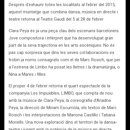
Després d’exhaurir totes les localitats al febrer del 2015,
aquest muntatge que combina dansa, música en directe i
teatre retorna al Teatre Gaudí del 5 al 28 de febrer
Clara Peya és ja una peça clau dels escenaris barcelonins.
Jove compositora i intèrpret que ha desenvolupat gran
part de la seva trajectòria en les arts escèniques. No és
pas cap sorpresa que dins les seves col·laboracions es
trobin ja noms consagrats com el de Marc Rosich, que per
a l’estrena de Limbo ha posat les lletres i la dramatúrgia, o
Nina a Mares i filles.
El proper 4 de febrer retorna el quart espectacle de la
companyia Les Impuxibles, LIMBO, que compta de nou
amb la música de Clara Peya, la coreografia d’Ariadna
Peya, la direcció de Miriam Escurriola, els textos de Marc
Rosich i les interpretacions de Mariona Castillo i Tatiana
Monells. Una nova exploració dins el territori de la dansa-
teatre i jugant amb la potència de la música en directe.