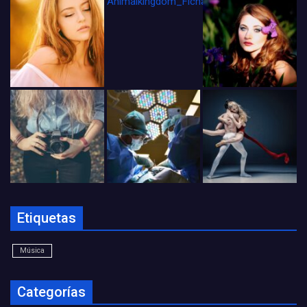
Animalkingdom_FichaCine
Etiquetas
Música
Categorías