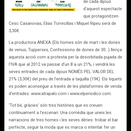
de cada dijous
d’aquest espectacle
que protagonitzen
Cesc Casanovas, Elias Torrecillas i Miquel Ripeu serà de
3,30€.
La productora ANEXA (Els homes són de mart i les dones
de venus; Tuppersex, Confessions de dones de 30…) llença
aquesta acció com a protesta per la desorbitada pujada de
l’IVA que al 2012 va passar d’un 8 a un 21%, i vendrà les
seves entrades de cada dijous NOMÉS PEL VALOR DEL
21% (3,30€) del preu de l’entrada a taquilla (19€). Els tiquets
es poden aconseguir a través de les plataformes de venda
d’entrades: www.atrapalo.com i www.elperiodico.com.
‘Tot bé, gràcies’ són tres històries que es creuen
contínuament a l’escenari. Una comèdia que uneix les
narracions de tres homes i les seves dèries: trobar el bar
perfecte, seguir la moda que es marca o intentar fer un