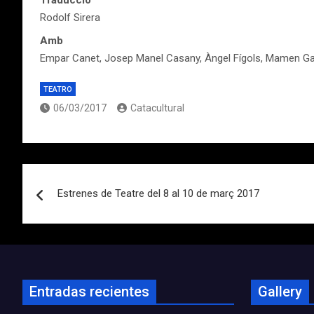
Traducció
Rodolf Sirera
Amb
Empar Canet, Josep Manel Casany, Àngel Fígols, Mamen Garc
TEATRO
06/03/2017
Catacultural
Navegación
Estrenes de Teatre del 8 al 10 de març 2017
de
entradas
Entradas recientes
Gallery