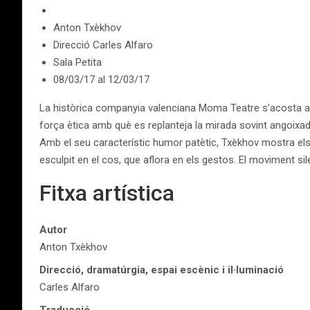
Anton Txèkhov
Direcció Carles Alfaro
Sala Petita
08/03/17
al
12/03/17
La històrica companyia valenciana Moma Teatre s’acosta al c
força ètica amb què es replanteja la mirada sovint angoixa
Amb el seu característic humor patètic, Txèkhov mostra els ves
esculpit en el cos, que aflora en els gestos. El moviment sil
Fitxa artística
Autor
Anton Txèkhov
Direcció, dramatúrgia, espai escènic i il·luminació
Carles Alfaro