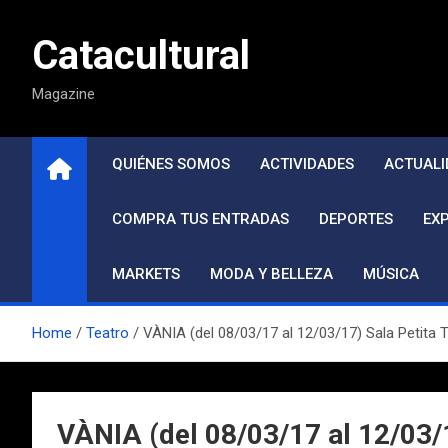
Saltar
al
Catacultural
contenido
Magazine
QUIÉNES SOMOS
ACTIVIDADES
ACTUALI
COMPRA TUS ENTRADAS
DEPORTES
EX
MARKETS
MODA Y BELLEZA
MÚSICA
Home
Teatro
VÀNIA (del 08/03/17 al 12/03/17) Sala Petita
VÀNIA (del 08/03/17 al 12/03/