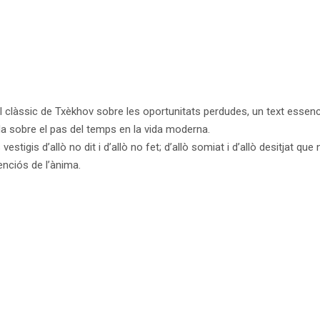
làssic de Txèkhov sobre les oportunitats perdudes, un text essencial 
da sobre el pas del temps en la vida moderna.
tigis d’allò no dit i d’allò no fet; d’allò somiat i d’allò desitjat que
enciós de l’ànima.