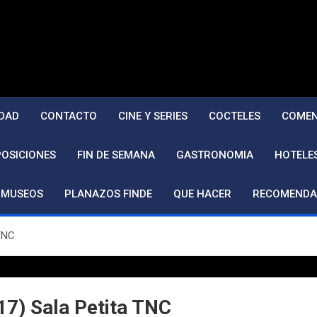
DAD
CONTACTO
CINE Y SERIES
COCTELES
COMEN
POSICIONES
FIN DE SEMANA
GASTRONOMIA
HOTELE
MUSEOS
PLANAZOS FINDE
QUE HACER
RECOMENDA
 TNC
17) Sala Petita TNC