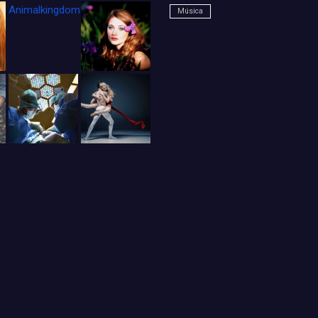
Animalkingdom_FichaCine
Música