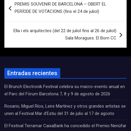
PREMIS SOUVENIR DE BARCELONA – OBERT EL
de
PERÍODE DE VOTACIONS (fins el 24 de juliol)
entradas
Ella i els arquitectes (del 22 de juliol fins al 26 de juliol)
Sala Moragues. El Born CC
Entradas recientes
El Brunch Electronik Festival celebra su macro-evento anual en
el Parc del Fòrum Barcelona 7, 8 y 9 de agosto de 2026
Rosario, Miguel Ríos, Leire Martínez y otros grandes artistas se
unen al Festival Mar d’Estiu del 31 de julio al 17 de agosto
El Festival Terramar CaixaBank ha concedido el Premio Nenúfar