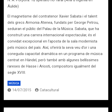
N. A. Porpora: Tu spietato no farai (Ària d’Ifigenia en
Áulide)
El magnetisme del contratenor Xavier Sabata i el talent
dels grecs Armonia Atenea, fundats per George Petrou,
seduiran el públic del Palau de la Música. Sabata, que ha
construït una carrera internacional espectacular, és el
convidat excepcional en l’aposta de la sala modernista
pels músics del país. Així, oferirà la seva veu d’or i una
coneguda capacitat dramàtica en un programa de música
centrat en Händel, però també amb algunes bellíssimes
rareses de Hasse i Ariosti, compositors igualment del
segle XVIII.
MÚSICA
14/07/2015
Catacultural
Navegación