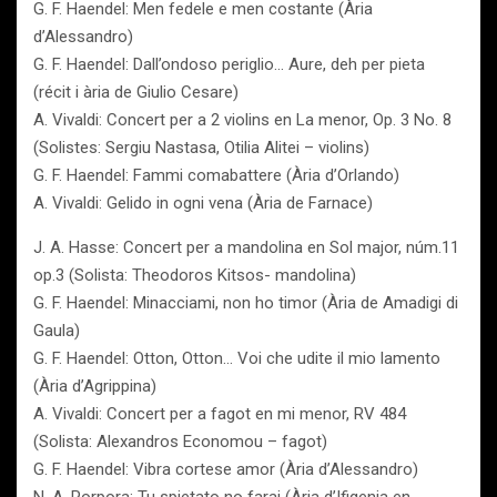
G. F. Haendel: Men fedele e men costante (Ària
d’Alessandro)
G. F. Haendel: Dall’ondoso periglio… Aure, deh per pieta
(récit i ària de Giulio Cesare)
A. Vivaldi: Concert per a 2 violins en La menor, Op. 3 No. 8
(Solistes: Sergiu Nastasa, Otilia Alitei – violins)
G. F. Haendel: Fammi comabattere (Ària d’Orlando)
A. Vivaldi: Gelido in ogni vena (Ària de Farnace)
J. A. Hasse: Concert per a mandolina en Sol major, núm.11
op.3 (Solista: Theodoros Kitsos- mandolina)
G. F. Haendel: Minacciami, non ho timor (Ària de Amadigi di
Gaula)
G. F. Haendel: Otton, Otton… Voi che udite il mio lamento
(Ària d’Agrippina)
A. Vivaldi: Concert per a fagot en mi menor, RV 484
(Solista: Alexandros Economou – fagot)
G. F. Haendel: Vibra cortese amor (Ària d’Alessandro)