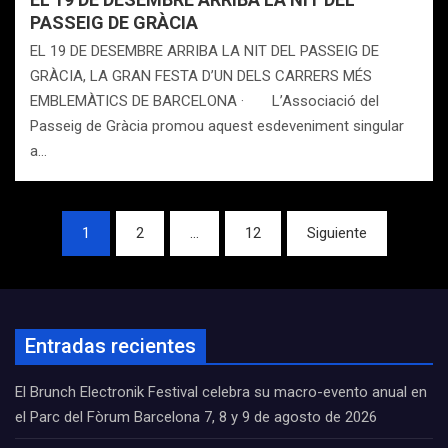
PASSEIG DE GRÀCIA
EL 19 DE DESEMBRE ARRIBA LA NIT DEL PASSEIG DE
GRÀCIA, LA GRAN FESTA D’UN DELS CARRERS MÉS
EMBLEMÀTICS DE BARCELONA · L’Associació del
Passeig de Gràcia promou aquest esdeveniment singular
a…
Navegación
1
2
…
12
Siguiente
de
entradas
Entradas recientes
El Brunch Electronik Festival celebra su macro-evento anual en
el Parc del Fòrum Barcelona 7, 8 y 9 de agosto de 2026