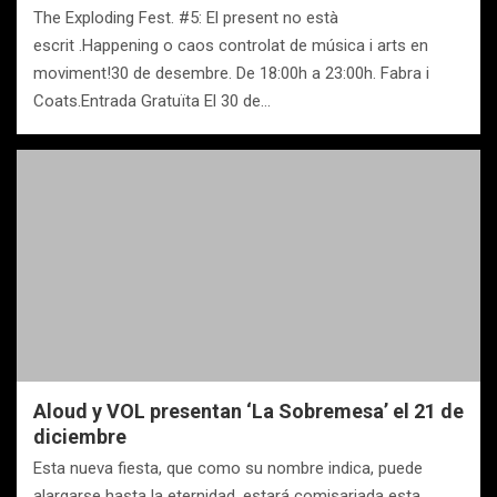
The Exploding Fest. #5: El present no està
escrit .Happening o caos controlat de música i arts en
moviment!30 de desembre. De 18:00h a 23:00h. Fabra i
Coats.Entrada Gratuïta El 30 de…
Aloud y VOL presentan ‘La Sobremesa’ el 21 de
diciembre
Esta nueva fiesta, que como su nombre indica, puede
alargarse hasta la eternidad, estará comisariada esta