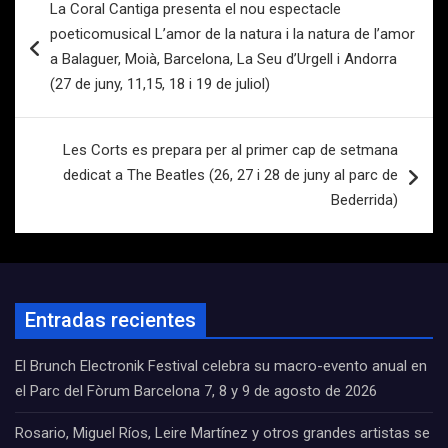
La Coral Cantiga presenta el nou espectacle
de
poeticomusical L’amor de la natura i la natura de l’amor
entradas
a Balaguer, Moià, Barcelona, La Seu d’Urgell i Andorra
(27 de juny, 11,15, 18 i 19 de juliol)
Les Corts es prepara per al primer cap de setmana
dedicat a The Beatles (26, 27 i 28 de juny al parc de
Bederrida)
Entradas recientes
El Brunch Electronik Festival celebra su macro-evento anual en
el Parc del Fòrum Barcelona 7, 8 y 9 de agosto de 2026
Rosario, Miguel Ríos, Leire Martínez y otros grandes artistas se