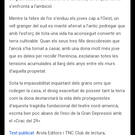
s’enfronta a l’ambició
Mentre la febre de l’or s’enduu els joves cap a l’Oest, un
vell granger del sud es manté aferrat a l’antic pedregar que
amb l’esforç de tota una vida ha aconseguit convertir en
terra cultivable. Quan els seus tres fills descobreixin que
l’ancià s’ha tornat a casar, amb una dona molt més jove
que es deleix per recollir l’herència, esclataran totes les
tensions acumulades al llarg dels anys entre els murs
d’aquella propietat.
Sota la impassibilitat inquietant dels grans oms que
rodegen la casa, el desig exacerbat de posseir tant la terra
com la dona destarotarà la vida dels protagonistes
d’aquesta tragèdia fundacional del teatre nord-americà,
escrita ben poc abans de l’inici de la Gran Depressió amb
el «Crac del 29».
Text publicat:
Arola Editors i TNC Club de lectura,