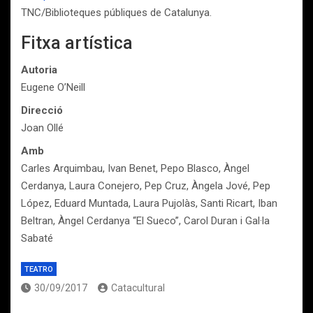
TNC/Biblioteques públiques de Catalunya.
Fitxa artística
Autoria
Eugene O’Neill
Direcció
Joan Ollé
Amb
Carles Arquimbau, Ivan Benet, Pepo Blasco, Àngel
Cerdanya, Laura Conejero, Pep Cruz, Àngela Jové, Pep
López, Eduard Muntada, Laura Pujolàs, Santi Ricart, Iban
Beltran, Àngel Cerdanya “El Sueco”, Carol Duran i Gal·la
Sabaté
TEATRO
30/09/2017
Catacultural