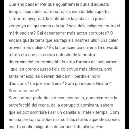
Què ens passa? Per què aguantem la burla d’aquests
temps, l’abús dels opressors, els insults dels superbs,
l’amor menyspreat, la lentitud de la justícia, la poca
vergonya del qui mana o la violència dels indignes contra el
mèrit pacient? Cal desenterrar més actes corruptes? O
encara queda terra que els tapi als nostres ulls? Ens calen
proves més sòlides? És la consciència qui ens fa covards
a tots i fa que els colors naturals de la nostra
determinació es tornin pàl·lids sota l’ombra del pensament
i que les grans causes i els objectius més elevats, amb
tanta reflexió, es desviïn del camí i perdin el nom
d’accions? La por ens frena? Som prínceps a Elsinor?
Som o no som?
Som, potser parlo de la meva generació, conscients de la
putrefacció del regne, de la corrupció dominant, sabem
que es pot somriure i ser un canalla al mateix temps. Com
en una presó, no trobem la sortida, i totes aquestes coses
ens fa sentir indignats i desconcertats alhora. Ens