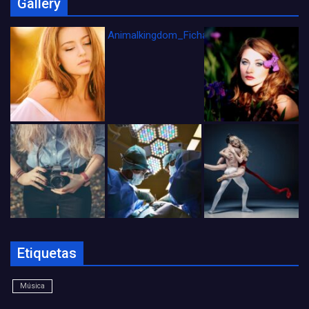
Gallery
Animalkingdom_FichaCine
Etiquetas
Música