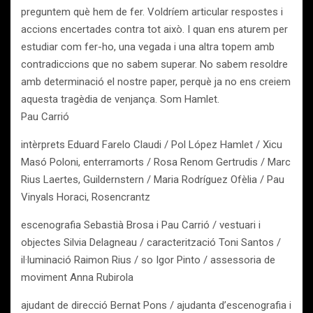
preguntem què hem de fer. Voldríem articular respostes i
accions encertades contra tot això. I quan ens aturem per
estudiar com fer-ho, una vegada i una altra topem amb
contradiccions que no sabem superar. No sabem resoldre
amb determinació el nostre paper, perquè ja no ens creiem
aquesta tragèdia de venjança. Som Hamlet.
Pau Carrió
intèrprets Eduard Farelo Claudi / Pol López Hamlet / Xicu
Masó Poloni, enterramorts / Rosa Renom Gertrudis / Marc
Rius Laertes, Guildernstern / Maria Rodríguez Ofèlia / Pau
Vinyals Horaci, Rosencrantz
escenografia Sebastià Brosa i Pau Carrió / vestuari i
objectes Silvia Delagneau / caracterització Toni Santos /
il·luminació Raimon Rius / so Igor Pinto / assessoria de
moviment Anna Rubirola
ajudant de direcció Bernat Pons / ajudanta d’escenografia i