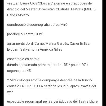
vestuari Laura Clos ‘Closca’ / alumne en pràctiques de
direcció del Màster Universitari d’Estudis Teatrals (MUET)
Carles Molero
construcció d’escenografia Jorba Miró
producció Teatre Lliure
agraïments Jordi Carrió, Marina Garcés, Xavier Brillas,
Eyquem Sakyamuni i Angelica Gilles
espectacle en català
durada aproximada primera part 1h. 45’ / pausa 20’ /
segona part 45′
27/03 col·loqui amb la companyia després de la funció
emissió EN DIRECTE! a partir de les 21h. aprox. través del
web
espectacle recomanat pel Servei Educatiu del Teatre Lliure