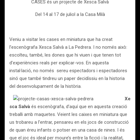
CASES és un projecte de Xesca Salvà
Del 14 al 17 de juliol a la Casa Milà
Veniu a visitar les cases en miniatura que ha creat
l’escenògrafa Xesca Salvà a La Pedrera. I no només això:
escolteu, també, les dones que hi viuen i que tenen tot
d’experiències reals per explicar-vos. En aquesta
instal·lació, no només sereu espectadors i espectadores
sinó que també tindreu un paper decidíssiu en la historia
del desenvolupament de la història.
Xe
sca Salvà
és escenògrafa, d’aquí que en aquesta creació
treballi amb maquetes. Veient les caixes en miniatura que
us trobareu a l’entrar, pensareu en els jocs de construcció
de quan éreu infants o potser en una casa de nines. I és
que el joc és ideal per moure’s entre la ficció i la realitat,