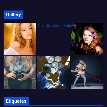
Gallery
Animalkingdom_FichaCine
Etiquetas