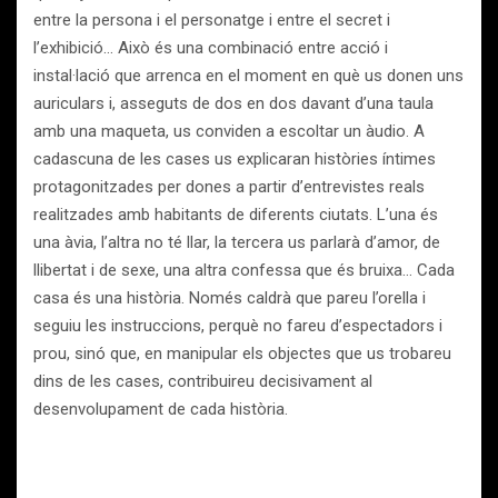
entre la persona i el personatge i entre el secret i
l’exhibició… Això és una combinació entre acció i
instal·lació que arrenca en el moment en què us donen uns
auriculars i, asseguts de dos en dos davant d’una taula
amb una maqueta, us conviden a escoltar un àudio. A
cadascuna de les cases us explicaran històries íntimes
protagonitzades per dones a partir d’entrevistes reals
realitzades amb habitants de diferents ciutats. L’una és
una àvia, l’altra no té llar, la tercera us parlarà d’amor, de
llibertat i de sexe, una altra confessa que és bruixa… Cada
casa és una història. Només caldrà que pareu l’orella i
seguiu les instruccions, perquè no fareu d’espectadors i
prou, sinó que, en manipular els objectes que us trobareu
dins de les cases, contribuireu decisivament al
desenvolupament de cada història.