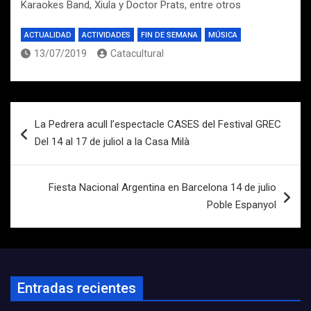
Karaokes Band, Xiula y Doctor Prats, entre otros
ACTUALIDAD
ACTIVIDADES
FIN DE SEMANA
MÚSICA
13/07/2019
Catacultural
Navegación
La Pedrera acull l’espectacle CASES del Festival GREC
de
Del 14 al 17 de juliol a la Casa Milà
entradas
Fiesta Nacional Argentina en Barcelona 14 de julio
Poble Espanyol
Entradas recientes