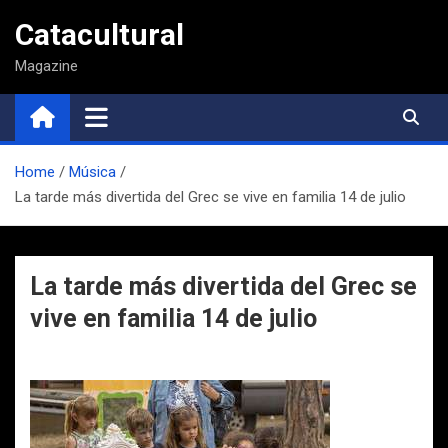
Saltar
Catacultural
al
contenido
Magazine
Home
Música
La tarde más divertida del Grec se vive en familia 14 de julio
La tarde más divertida del Grec se
vive en familia 14 de julio