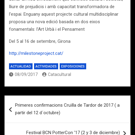
lliure de prejudicis i amb capacitat transformadora de
l’espai. Enguany aquest projecte cultural multidisciplinar
proposa una nova edició basada en dos eixos
fonamentals: l’Art Urbà i el Pensament
Del 5 al 16 de setembre, Girona
http://milestoneproject.cat/
ACTUALIDAD
ACTIVIDADES
EXPOSICIONES
08/09/2017
Catacultural
Navegación
Primeres confirmacions Cruïlla de Tardor de 2017 ( a
de
partir del 12 d´octubre)
entradas
Festival BCN PotterCon ’17 (2 y 3 de diciembre)