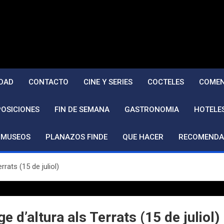
DAD
CONTACTO
CINE Y SERIES
COCTELES
COMEN
POSICIONES
FIN DE SEMANA
GASTRONOMIA
HOTELE
MUSEOS
PLANAZOS FINDE
QUE HACER
RECOMENDA
rrats (15 de juliol)
e d’altura als Terrats (15 de juliol)