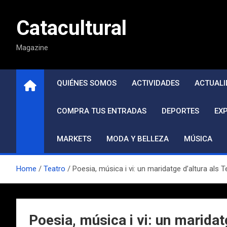
Saltar
al
Catacultural
contenido
Magazine
QUIÉNES SOMOS
ACTIVIDADES
ACTUALI
COMPRA TUS ENTRADAS
DEPORTES
EX
MARKETS
MODA Y BELLEZA
MÚSICA
Home
Teatro
Poesia, música i vi: un maridatge d’altura als Te
Poesia, música i vi: un maridatg