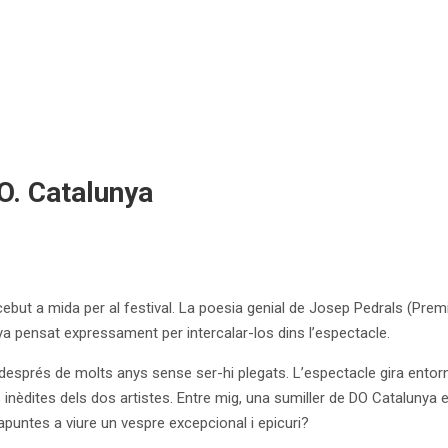
O. Catalunya
ebut a mida per al festival. La poesia genial de Josep Pedrals (Premi
ya pensat expressament per intercalar-los dins l’espectacle.
 després de molts anys sense ser-hi plegats. L’espectacle gira entorn d
 inèdites dels dos artistes. Entre mig, una sumiller de DO Catalunya ens
’apuntes a viure un vespre excepcional i epicuri?