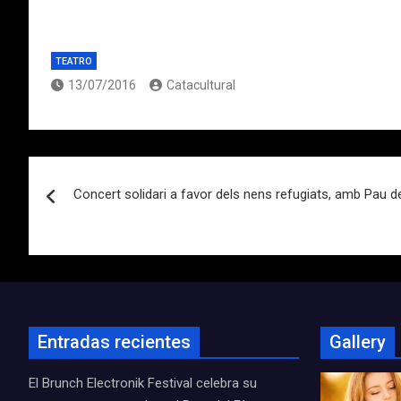
TEATRO
13/07/2016
Catacultural
Navegación
Concert solidari a favor dels nens refugiats, amb Pau de
de
entradas
Entradas recientes
Gallery
El Brunch Electronik Festival celebra su