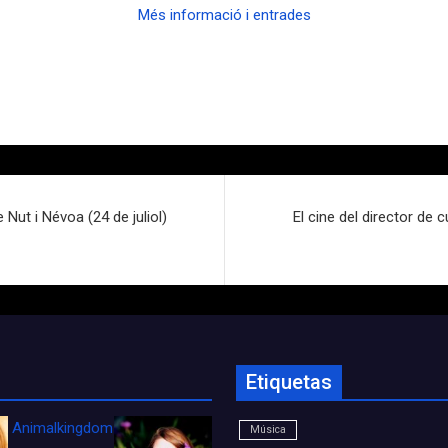
Més informació i entrades
 Nut i Névoa (24 de juliol)
El cine del director de 
Etiquetas
Animalkingdom_FichaCine
Música