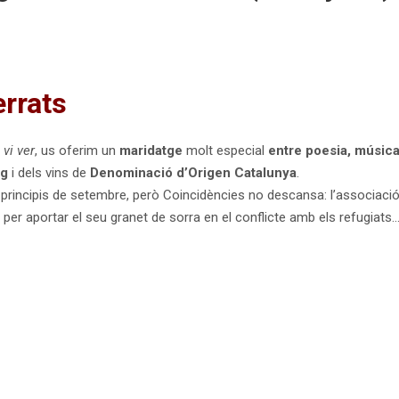
errats
 vi ver
, us oferim un
maridatge
molt especial
entre poesia, música 
ig
i dels vins de
Denominació d’Origen Catalunya
.
a principis de setembre, però Coincidències no descansa: l’associaci
a per aportar el seu granet de sorra en el conflicte amb els refugiats