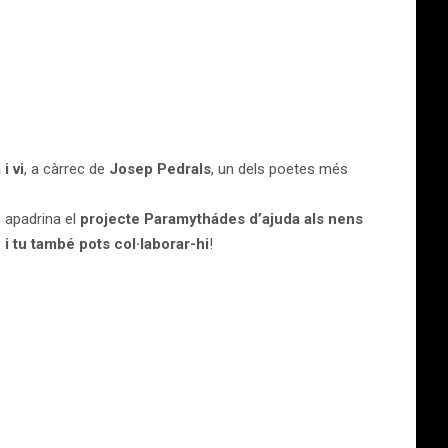
i vi
, a càrrec de
Josep Pedrals
, un dels poetes més
ó apadrina el
projecte Paramythádes d’ajuda als nens
…
i tu també pots col·laborar-hi
!