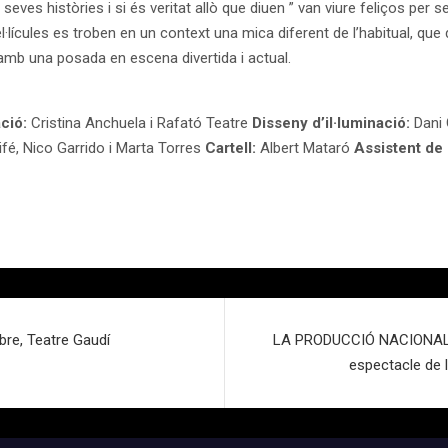
ves històries i si és veritat allò que diuen ” van viure feliços per
lícules es troben en un context una mica diferent de l’habitual, que d
amb una posada en escena divertida i actual.
ció:
Cristina Anchuela i Rafató Teatre
Disseny d’il·luminació:
Dani
ifé, Nico Garrido i Marta Torres
Cartell:
Albert Mataró
Assistent de
re, Teatre Gaudí
LA PRODUCCIÓ NACIONAL DE
espectacle de 