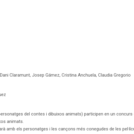
 Dani Claramunt, Josep Gámez, Cristina Anchuela, Claudia Gregorio
guez
 personatges del contes i dibuixos animats) participen en un concurs
xos animats.
obarà amb els personatges i les cançons més conegudes de les pel·lí