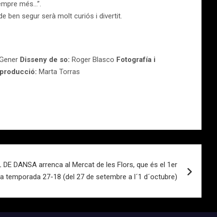
 sempre més…”.
e ben segur serà molt curiós i divertit.
 Gener
Disseny de so:
Roger Blasco
Fotografía i
 producció:
Marta Torras
 DANSA arrenca al Mercat de les Flors, que és el 1er
la temporada 27-18 (del 27 de setembre a l´1 d´octubre)