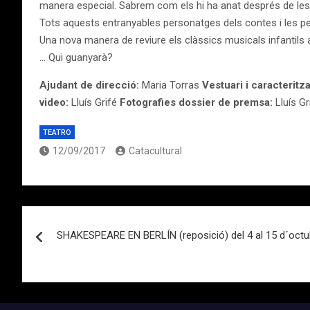
manera especial. Sabrem com els hi ha anat després de les se
Tots aquests entranyables personatges dels contes i les pel·
Una nova manera de reviure els clàssics musicals infantils 
… Qui guanyarà?
Ajudant de direcció:
Maria Torras
Vestuari i caracteritza
video:
Lluís Grifé
Fotografies dossier de premsa:
Lluís Gr
TEATRO
12/09/2017
Catacultural
Navegación
SHAKESPEARE EN BERLÍN (reposició) del 4 al 15 d´octub
de
entradas