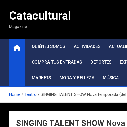
Saltar
al
Catacultural
contenido
Magazine
QUIÉNES SOMOS
ACTIVIDADES
ACTUALI
COMPRA TUS ENTRADAS
DEPORTES
EX
MARKETS
MODA Y BELLEZA
MÚSICA
Home
Teatro
SINGING TALENT SHOW Nova temporada (del 23
SINGING TALENT SHOW Nova tem