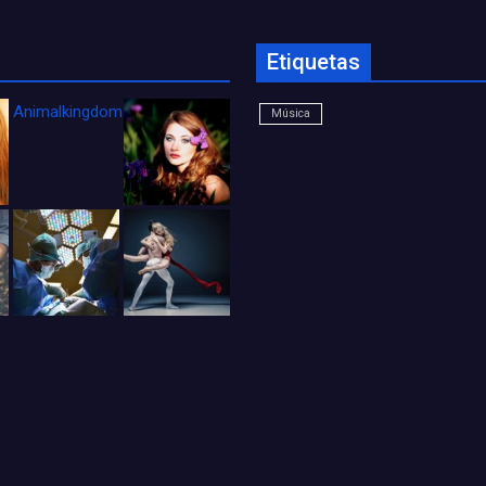
Etiquetas
Animalkingdom_FichaCine
Música