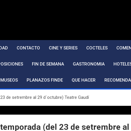
DAD
CONTACTO
CINE Y SERIES
COCTELES
COMEN
POSICIONES
FIN DE SEMANA
GASTRONOMIA
HOTELE
MUSEOS
PLANAZOS FINDE
QUE HACER
RECOMENDA
 de setrembre al 29 d´octubre) Teatre Gaudí
porada (del 23 de setrembre al 2