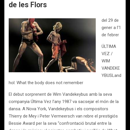
de les Flors
del 29 de
gener a l’1
de febrer
ÚLTIMA
VEZ /
WIM
VANDEKE
YBUSLand
hol: What the body does not remember
El debut sorprenent de Wim Vandekeybus amb la seva
companyia Última Vez l’any 1987 va sacsejar el món de la
dansa. A Nova York, Vandekeybus i els compositors
Thierry de Mey i Peter Vermeersch van rebre el prestigiós
Bessie Award per la seva “confrontació brutal entre la