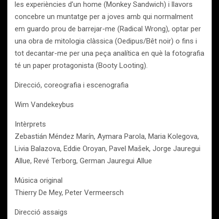
les experiències d’un home (Monkey Sandwich) i llavors
concebre un muntatge per a joves amb qui normalment
em guardo prou de barrejar-me (Radical Wrong), optar per
una obra de mitologia clàssica (Oedipus/Bêt noir) o fins i
tot decantar-me per una peça analítica en què la fotografia
té un paper protagonista (Booty Looting).
Direcció, coreografia i escenografia
Wim Vandekeybus
Intèrprets
Zebastián Méndez Marín, Aymara Parola, Maria Kolegova,
Livia Balazova, Eddie Oroyan, Pavel Mašek, Jorge Jauregui
Allue, Revé Terborg, German Jauregui Allue
Música original
Thierry De Mey, Peter Vermeersch
Direcció assaigs