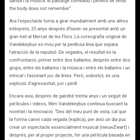
dansa i la música: el paisatge combatiu i perillós de What
the body does not remember”.
Ara l’espectacle torna a girar mundialment amb uns altres
intèrprets, 25 anys després d’haver-se presentat amb un
gran èxit al Mercat de les Flors. La coreografia original de
Vandekeybus es mou per la perillosa línia que separa
l’atracció de la repulsió. De vegades, el resultat és la
confrontació, primer entre dos ballarins, després entre dos
grups, entre els ballarins i la música i entre els ballarins i un
intricat i fascinant joc de línies. Però, sobretot, és una
explosió d’agressivitat, por i perill.
Encara avui, després de gairebé trenta anys i un seguit de
pel·lícules i vídeos, Wim Vandekeybus continua buscant la
novetat i la innovació. “Des del meu punt de vista, cal que
la forma canviï cada vegada (explica), per això un dia puc
crear un espectacle essencialment musical (nieuwZwart) i
després, per al proper projecte, fer una pel·lícula basada en