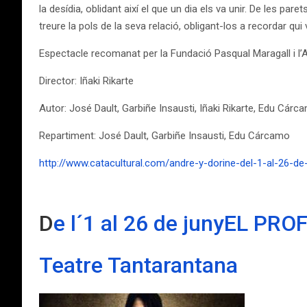
la desídia, oblidant així el que un dia els va unir. De les p
treure la pols de la seva relació, obligant-los a recordar q
Espectacle recomanat per la Fundació Pasqual Maragall i l’
Director: Iñaki Rikarte
Autor: José Dault, Garbiñe Insausti, Iñaki Rikarte, Edu Cár
Repartiment: José Dault, Garbiñe Insausti, Edu Cárcamo
http://www.catacultural.com/andre-y-dorine-del-1-al-26-de
D
e l´1 al 26 de junyEL PRO
Teatre Tantarantana