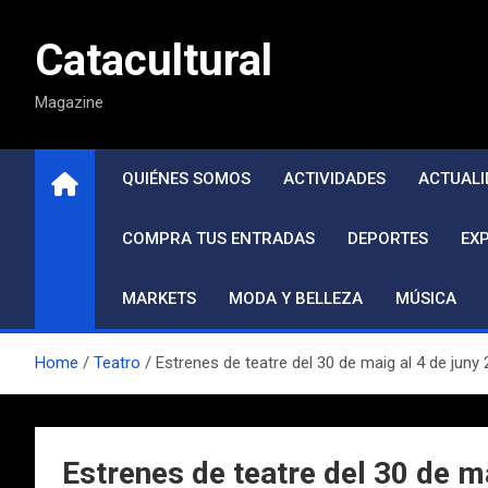
Saltar
al
Catacultural
contenido
Magazine
QUIÉNES SOMOS
ACTIVIDADES
ACTUALI
COMPRA TUS ENTRADAS
DEPORTES
EX
MARKETS
MODA Y BELLEZA
MÚSICA
Home
Teatro
Estrenes de teatre del 30 de maig al 4 de juny
Estrenes de teatre del 30 de m