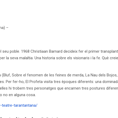
na) –
del seu poble. 1968 Christiaan Barnard decideix fer el primer transpla
la seva malaltia. Una historia sobre els visionaris i la fe. Què cr
 (Bluf, Sobre el fenomen de les feines de merda, La Nau dels Bojos, 
. Per fer-ho, El Profeta visita tres èpoques diferents: una dominada p
elles hi trobem tres personatges que encarnen tres postures diferents: 
o no en alguna cosa.
y-teatre-tarantantana/