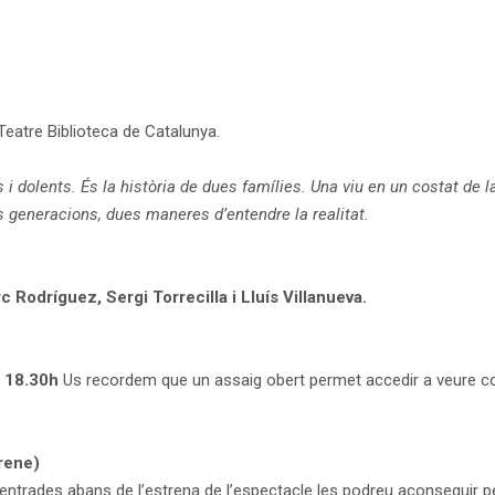
l Teatre Biblioteca de Catalunya.
i dolents. És la història de dues famílies. Una viu en un costat de la
s generacions, dues maneres d’entendre la realitat.
 Rodríguez, Sergi Torrecilla i Lluís Villanueva.
s 18.30h
Us recordem que un assaig obert permet accedir a veure com 
rene)
entrades abans de l’estrena de l’espectacle les podreu aconseguir p