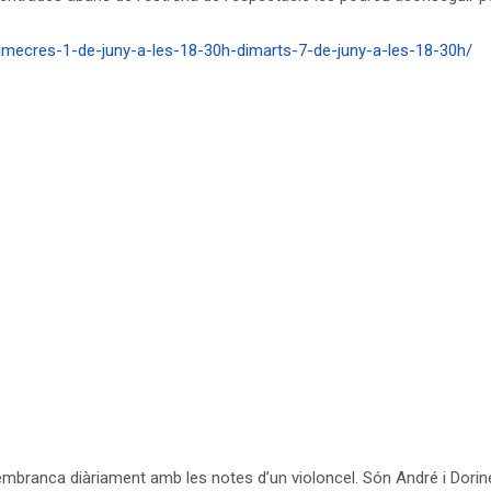
dimecres-1-de-juny-a-les-18-30h-dimarts-7-de-juny-a-les-18-30h/
 s’embranca diàriament amb les notes d’un violoncel. Són André i Dorin