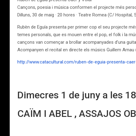
Cançons, poesia i música conformen el projecte més persona
Dilluns, 30 de maig · 20 hores · Teatre Romea (C/ Hospital, 
Rubèn de Eguía presenta per primer cop el seu projecte més
temes personals, que es mouen entre el pop, el folk i la mús
cançons van començar a brollar acompanyades d’una guita
Acompanyen el recital en directe els músics Guillem Arnau (ba
http://www.catacultural.com/ruben-de-eguia-presenta-cae
Dimecres 1 de juny a les 18
CAÏM I ABEL , ASSAJOS O