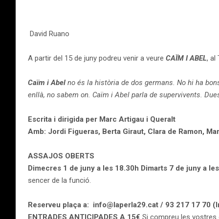
David Ruano
A partir del 15 de juny podreu venir a veure
CAÏM I ABEL
, a
Caïm i Abel
no és la història de dos germans. No hi ha bons 
enllà, no sabem on. Caïm i Abel parla de supervivents. Due
Escrita i dirigida per Marc Artigau i Queralt
Amb: Jordi Figueras, Berta Giraut, Clara de Ramon, Marc
ASSAJOS OBERTS
Dimecres 1 de juny a les 18.30h Dimarts 7 de juny a le
sencer de la funció.
Reserveu plaça a: info@laperla29.cat / 93 217 17 70 (I
ENTRADES ANTICIPADES A 15€
Si compreu les vostres 