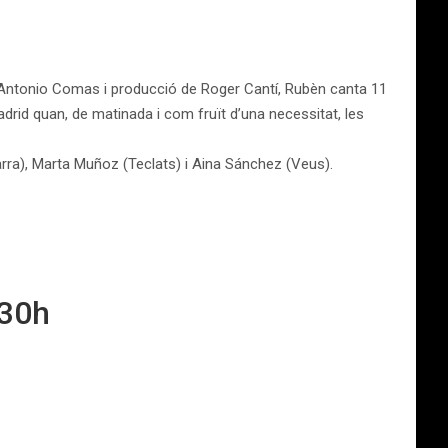
d’Antonio Comas i producció de Roger Cantí, Rubèn canta 11
adrid quan, de matinada i com fruït d’una necessitat, les
tarra), Marta Muñoz (Teclats) i Aina Sánchez (Veus).
.30h