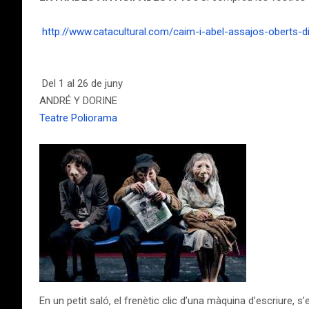
http://www.catacultural.com/caim-i-abel-assajos-oberts-
Del 1 al 26 de juny
ANDRÉ Y DORINE
Teatre Poliorama
En un petit saló, el frenètic clic d’una màquina d’escriure,