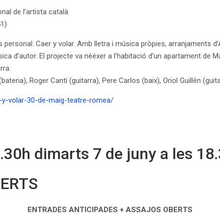
l de l’artista català
51)
 personal: Caer y volar. Amb lletra i música pròpies, arranjaments 
ica d’autor. El projecte va nèéxer a l’habitació d’un apartament de M
rra.
teria), Roger Cantí (guitarra), Pere Carlos (baix), Oriol Guillén (gui
r-y-volar-30-de-maig-teatre-romea/
.30h dimarts 7 de juny a les 18
BERTS
ENTRADES ANTICIPADES + ASSAJOS OBERTS