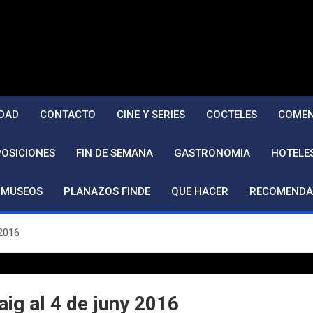
DAD
CONTACTO
CINE Y SERIES
COCTELES
COMEN
POSICIONES
FIN DE SEMANA
GASTRONOMIA
HOTELE
MUSEOS
PLANAZOS FINDE
QUE HACER
RECOMENDA
 2016
aig al 4 de juny 2016