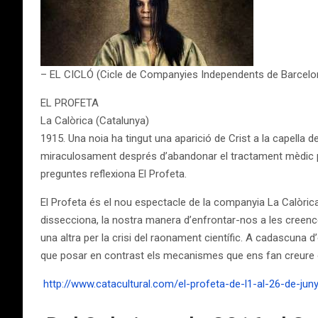
– EL CICLÓ (Cicle de Companyies Independents de Barcelo
EL PROFETA
La Calòrica (Catalunya)
1915. Una noia ha tingut una aparició de Crist a la capella 
miraculosament després d’abandonar el tractament mèdic per 
preguntes reflexiona El Profeta.
El Profeta és el nou espectacle de la companyia La Calòrica
dissecciona, la nostra manera d’enfrontar-nos a les creences
una altra per la crisi del raonament científic. A cadascuna d’
que posar en contrast els mecanismes que ens fan creure 
http://www.catacultural.com/el-profeta-de-l1-al-26-de-jun