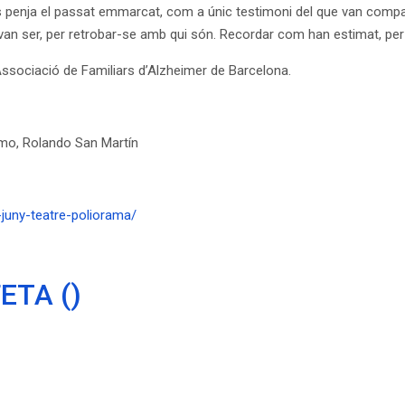
arets penja el passat emmarcat, com a únic testimoni del que van compa
ui van ser, per retrobar-se amb qui són. Recordar com han estimat, per
Associació de Familiars d’Alzheimer de Barcelona.
camo, Rolando San Martín
-juny-teatre-poliorama/
FETA ()