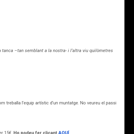
 tanca –tan semblant a la nostra- i l’altra viu quilòmetres
treballa l’equip artístic d’un muntatge. No veureu el passi
er 15€.
Ho podeu fer clicant
AQUÍ