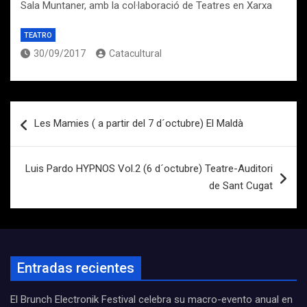
Sala Muntaner, amb la col·laboració de Teatres en Xarxa
TEATRO
30/09/2017
Catacultural
Navegación
Les Mamies ( a partir del 7 d´octubre) El Maldà
de
entradas
Luis Pardo HYPNOS Vol.2 (6 d´octubre) Teatre-Auditori
de Sant Cugat
Entradas recientes
El Brunch Electronik Festival celebra su macro-evento anual en