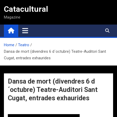
Saltar
Catacultural
al
contenido
Magazine
Home
Teatro
Dansa de mort (divendres 6 d´octubre) Teatre-Auditori Sant
Cugat, entrades exhaurides
Dansa de mort (divendres 6 d
´octubre) Teatre-Auditori Sant
Cugat, entrades exhaurides