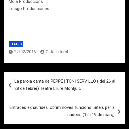
Mola Produccions
Trasgo Producciones
TEATRO
22/02/2016
Catacultural
Navegación
La parola canta de PEPPE i TONI SERVILLO ( del 26 al
de
28 de febrer) Teatre Lliure Montjuïc
entradas
Entrades exhaurides: obrim noves funcions! Bitels per a
nadons (12 i 19 de març)