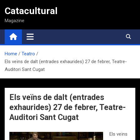
Saltar
Catacultural
al
contenido
Magazine
Home
Teatro
Els veïns de dalt (entrades exhaurides) 27 de febrer, Teatre-
Auditori Sant Cugat
Els veïns de dalt (entrades
exhaurides) 27 de febrer, Teatre-
Auditori Sant Cugat
Els veïns