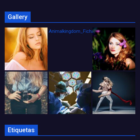
Gallery
Animalkingdom_FichaCine
Etiquetas