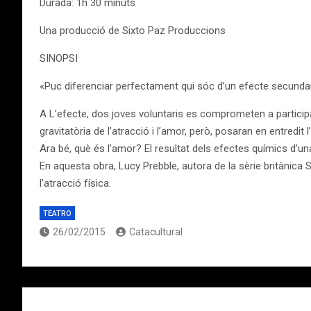
Durada: 1h 30 minuts
Una producció de Sixto Paz Produccions
SINOPSI
«Puc diferenciar perfectament qui sóc d’un efecte secundar
A L’efecte, dos joves voluntaris es comprometen a particip
gravitatòria de l’atracció i l’amor, però, posaran en entredit l’
Ara bé, què és l’amor? El resultat dels efectes químics d’u
En aquesta obra, Lucy Prebble, autora de la sèrie britànica Sec
l’atracció física.
TEATRO
26/02/2015
Catacultural
Navegación