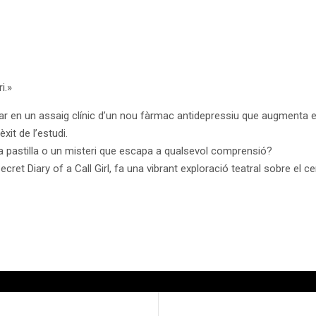
i.»
ar en un assaig clínic d’un nou fàrmac antidepressiu que augmenta el
èxit de l’estudi.
na pastilla o un misteri que escapa a qualsevol comprensió?
ret Diary of a Call Girl, fa una vibrant exploració teatral sobre el cerv