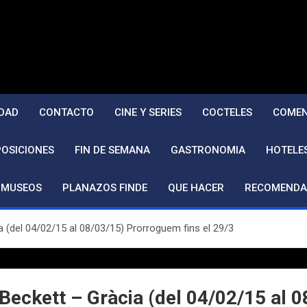
DAD
CONTACTO
CINE Y SERIES
COCTELES
COMEN
POSICIONES
FIN DE SEMANA
GASTRONOMIA
HOTELE
MUSEOS
PLANAZOS FINDE
QUE HACER
RECOMENDA
a (del 04/02/15 al 08/03/15) Prorroguem fins el 29/3
 Beckett – Gràcia (del 04/02/15 al 