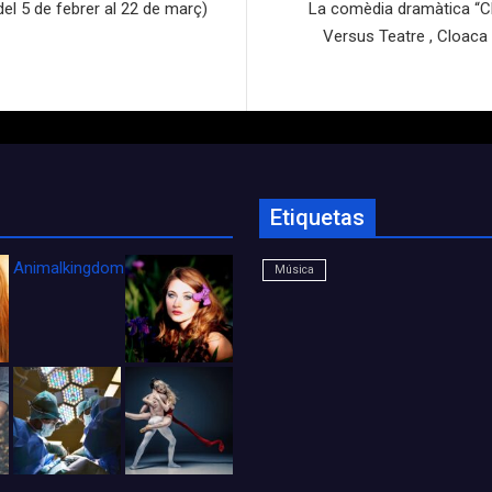
l 5 de febrer al 22 de març)
La comèdia dramàtica “Clo
Versus Teatre , Cloaca 
Etiquetas
Animalkingdom_FichaCine
Música