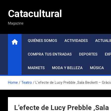
Saltar
al
Catacultural
contenido
Magazine
QUIÉNES SOMOS
ACTIVIDADES
ACTUALI
COMPRA TUS ENTRADAS
DEPORTES
EX
MARKETS
MODA Y BELLEZA
MÚSICA
Home
Teatro
L’efecte de Lucy Prebble ,Sala Beckett – Gràci
L’efecte de Lucy Prebble ,Sala