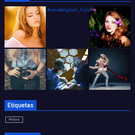
Animalkingdom_FichaCine
Etiquetas
Música