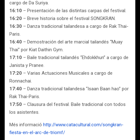
cargo de Da Suriya.
16:10
– Presentación de las distintas carpas del festival.
16:20
– Breve historia sobre el festival SONGKRAN.
16:30
– Danza tradicional tailandesa a cargo de Rak Thai-
Paris.
16:40
– Demostración del arte marcial tailandés “Muay
Thai” por Kiat Daithin Gym.
17:10
– Baile tradicional tailandés “Ehdokkhun” a cargo de
Janista y Pranee.
17:20
– Varias Actuaciones Musicales a cargo de
Ronnachai.
17:40
– Danza tradicional tailandesa “Isaan Baan hao” por
Rak Thai-Paris.
17:50
– Clausura del festival. Baile tradicional con todos
los asistentes.
Més informació
http://www.catacultural.com/songkran-
fiesta-en-el-arc-de-triomf/