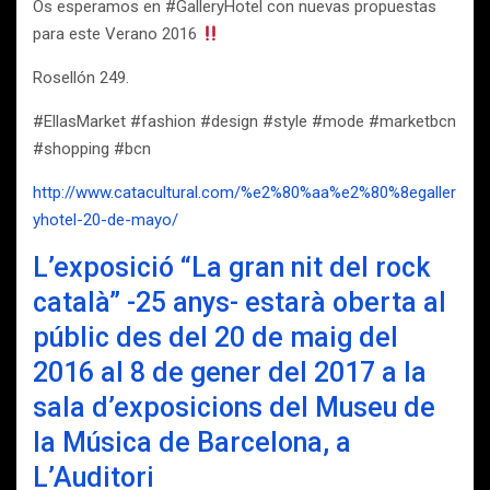
Os esperamos en ‪#‎GalleryHotel‬ con nuevas propuestas
para este Verano 2016
Rosellón 249.
‪#‎EllasMarket‬ ‪#‎fashion‬ ‪#‎design‬ ‪#‎style‬ ‪#‎mode‬ ‪#‎marketbcn‬
‪#‎shopping‬ ‪#‎bcn
http://www.catacultural.com/%e2%80%aa%e2%80%8egaller
yhotel-20-de-mayo/
L’exposició “La gran nit del rock
català” -25 anys- estarà oberta al
públic des del 20 de maig del
2016 al 8 de gener del 2017 a la
sala d’exposicions del Museu de
la Música de Barcelona, a
L’Auditori