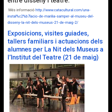
entre disseny i teatre.
Més informació
http://www.catacultural.com/una-
instal%c2%b7lacio-de-marilia-samper-al-museu-del-
disseny-la-nit-dels-museus-21-de-maig-2/
Exposicions, visites guiades,
tallers familiars i actuacions dels
alumnes per La Nit dels Museus a
l’Institut del Teatre (21 de maig)