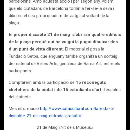
barcelonins. Amb aquesta acció i per segon any, volem
que els ciutadans de Barcelona tornin a fer-se-la seva i
dibuixin el seu propi quadern de viatge al voltant de la
plaça.
El proper dissabte 21 de maig s’obriran quatre edificis
de la plaça perquè qui ho vulgui la pugui dibuixar des
d’un punt de vista diferent.
El material el posa la
Fundació Setba, que enguany també organitza un sorteig
de material de Belles Arts, gentilesa de Barna Art, entre els
participants.
Comptarem amb la participació de
15 reconeguts
sketchers de la ciutat i de 15 estudiants d’art
d’escoles
del districte.
Més informació
http://www.catacultural.com/lafesta-5-
dissabte-21-de-naig-entrada-gratuita/
21 de Maig «Nit dels Museus»