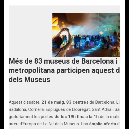
Més de 83 museus de Barcelona i l’à
metropolitana participen aquest diss
dels Museus
Aquest
dissabte,
21 de maig, 83 centres
de Barcelona, L’Hospi
Badalona, Cornellà, Esplugues de Llobregat, Sant Adrià i Sant
gratuïtament les portes
de les 19h fins a la 1h
de la matinada,
arreu d’Europa de La Nit dels Museus. Una
àmplia oferta
d’expo