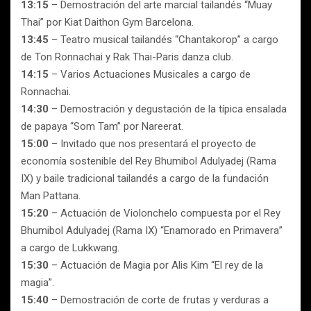
13:15
– Demostración del arte marcial tailandés “Muay
Thai” por Kiat Daithon Gym Barcelona.
13:45
– Teatro musical tailandés “Chantakorop” a cargo
de Ton Ronnachai y Rak Thai-Paris danza club.
14:15
– Varios Actuaciones Musicales a cargo de
Ronnachai.
14:30
– Demostración y degustación de la típica ensalada
de papaya “Som Tam” por Nareerat.
15:00
– Invitado que nos presentará el proyecto de
economía sostenible del Rey Bhumibol Adulyadej (Rama
IX) y baile tradicional tailandés a cargo de la fundación
Man Pattana.
15:20
– Actuación de Violonchelo compuesta por el Rey
Bhumibol Adulyadej (Rama IX) “Enamorado en Primavera”
a cargo de Lukkwang.
15:30
– Actuación de Magia por Alis Kim “El rey de la
magia”.
15:40
– Demostración de corte de frutas y verduras a