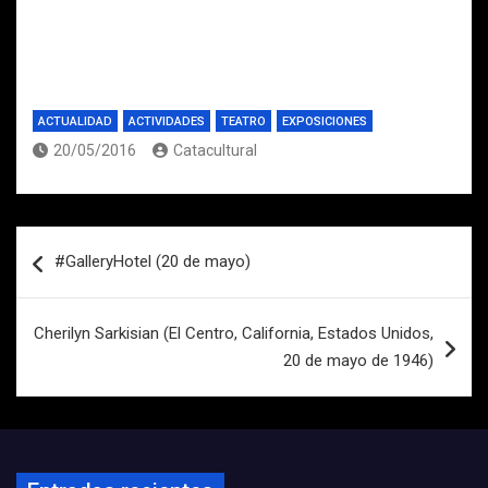
ACTUALIDAD
ACTIVIDADES
TEATRO
EXPOSICIONES
20/05/2016
Catacultural
Navegación
‪#‎GalleryHotel (20 de mayo)
de
entradas
Cherilyn Sarkisian (El Centro, California, Estados Unidos,
20 de mayo de 1946)