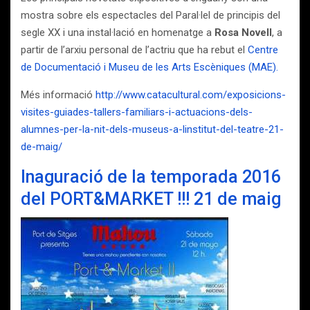
mostra sobre els espectacles del Paral·lel de principis del
segle XX i una instal·lació en homenatge a
Rosa Novell
, a
partir de l’arxiu personal de l’actriu que ha rebut el
Centre
de Documentació i Museu de les Arts Escèniques (MAE).
Més informació
http://www.catacultural.com/exposicions-
visites-guiades-tallers-familiars-i-actuacions-dels-
alumnes-per-la-nit-dels-museus-a-linstitut-del-teatre-21-
de-maig/
Inaguració de la temporada 2016
del PORT&MARKET !!! 21 de maig