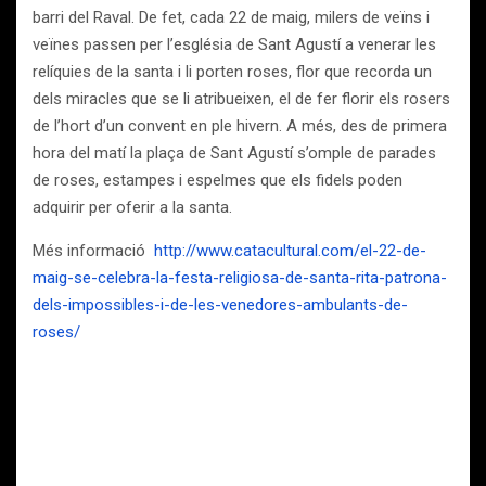
barri del Raval. De fet, cada 22 de maig, milers de veïns i
veïnes passen per l’església de Sant Agustí a venerar les
relíquies de la santa i li porten roses, flor que recorda un
dels miracles que se li atribueixen, el de fer florir els rosers
de l’hort d’un convent en ple hivern. A més, des de primera
hora del matí la plaça de Sant Agustí s’omple de parades
de roses, estampes i espelmes que els fidels poden
adquirir per oferir a la santa.
Més informació
http://www.catacultural.com/el-22-de-
maig-se-celebra-la-festa-religiosa-de-santa-rita-patrona-
dels-impossibles-i-de-les-venedores-ambulants-de-
roses/