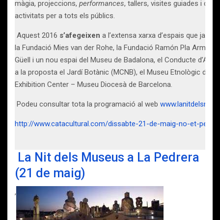
màgia, projeccions,
performances
, tallers, visites guiades i dra
activitats per a tots els públics.
Aquest 2016
s’afegeixen
a l’extensa xarxa d’espais que ja par
la Fundació Mies van der Rohe, la Fundació Ramón Pla Armengol 
Güell i un nou espai del Museu de Badalona, el Conducte d’Aig
a la proposta el Jardí Botànic (MCNB), el Museu Etnològic de B
Exhibition Center – Museu Diocesà de Barcelona.
Podeu consultar tota la programació al web
www.lanitdelsmus
http://www.catacultural.com/dissabte-21-de-maig-no-et-perdis
La Nit dels Museus a La Pedrera
(21 de maig)
,