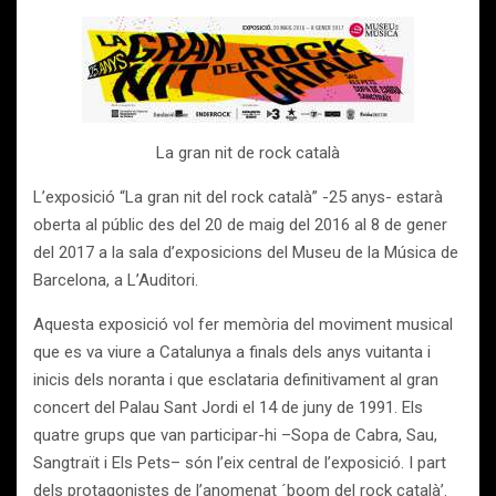
La gran nit de rock català
L’exposició “La gran nit del rock català” -25 anys- estarà
oberta al públic des del 20 de maig del 2016 al 8 de gener
del 2017 a la sala d’exposicions del Museu de la Música de
Barcelona, a L’Auditori.
Aquesta exposició vol fer memòria del moviment musical
que es va viure a Catalunya a finals dels anys vuitanta i
inicis dels noranta i que esclataria definitivament al gran
concert del Palau Sant Jordi el 14 de juny de 1991. Els
quatre grups que van participar-hi –Sopa de Cabra, Sau,
Sangtraït i Els Pets– són l’eix central de l’exposició. I part
dels protagonistes de l’anomenat ´boom del rock català’.