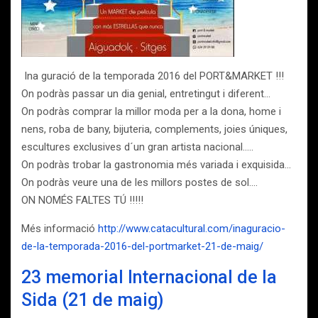
Ina guració de la temporada 2016 del PORT&MARKET !!!
On podràs passar un dia genial, entretingut i diferent…
On podràs comprar la millor moda per a la dona, home i
nens, roba de bany, bijuteria, complements, joies úniques,
escultures exclusives d´un gran artista nacional…..
On podràs trobar la gastronomia més variada i exquisida…
On podràs veure una de les millors postes de sol….
ON NOMÉS FALTES TÚ !!!!!
Més informació
http://www.catacultural.com/inaguracio-
de-la-temporada-2016-del-portmarket-21-de-maig/
23 memorial Internacional de la
Sida (21 de maig)